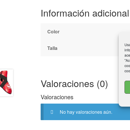
Información adicional
Color
Usa
Talla
inf
ace
"Ac
coo
coo
Valoraciones (0)
Valoraciones
No hay valoraciones aún.