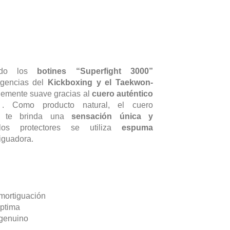
ado los
botines “Superfight 3000”
igencias del
K
ickboxing y el Taekwon-
blemente suave gracias al
cuero auténtico
 Como producto natural, el cuero
 te brinda una
sensación única y
s protectores se utiliza
espuma
iguadora.
mortiguación
óptima
 genuino