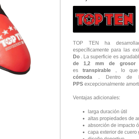
TOP TEN ha desarroll
específicamente para las ex
Do
. La superficie es agrada
de 1,2 mm de grosor
.
es
transpirable
, lo que
cómoda
. Dentro de lo
PPS
excepcionalmente amort
Ventajas adicionales:
larga duración útil
altas propiedades de a
absorción de impacto 
capa exterior de cuero
diseño deportivo