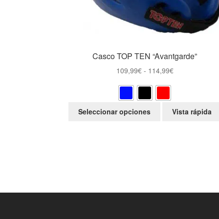
Casco TOP TEN “Avantgarde”
Rango
109,99
€
-
114,99
€
de
precios:
desde
Este
Seleccionar opciones
Vista rápida
109,99€
producto
hasta
tiene
114,99€
múltiples
variantes.
Las
opciones
se
pueden
elegir
en