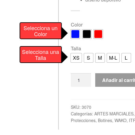
Color
Selecciona un
Color
Talla
Selecciona una
Talla
XS
S
M
M-L
L
Botin
Añadir al carri
"SuperFight
3000"
TOP
TEN
SKU:
3070
Categorías:
ARTES MARCIALES
cantidad
Protecciones
,
Botines
,
WAKO
,
IT