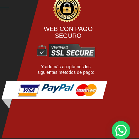
página
de
producto
WEB CON PAGO
SEGURO
Y además aceptamos los
siguientes métodos de pago: