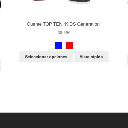
Guante TOP TEN “KIDS Generation”
38,99
€
Este
Seleccionar opciones
Vista rápida
producto
tiene
múltiples
variantes.
Las
opciones
se
pueden
elegir
en
la