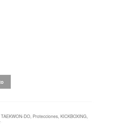
to
,
TAEKWON-DO
,
Protecciones
,
KICKBOXING
,
F