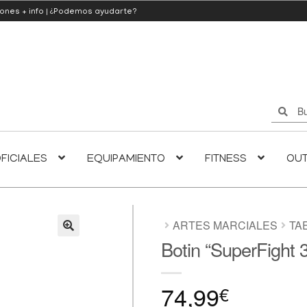
iones
+ info
|
¿Podemos ayudarte?
Buscar
Buscar
por:
FICIALES
EQUIPAMIENTO
FITNESS
OU
ARTES MARCIALES
TA
Botin “SuperFight
🔍
74,99
€