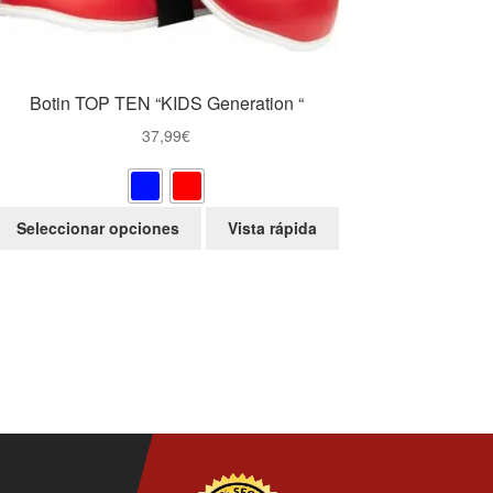
Botin TOP TEN “KIDS Generation “
37,99
€
Este
Seleccionar opciones
Vista rápida
producto
tiene
múltiples
variantes.
Las
opciones
se
pueden
elegir
en
la