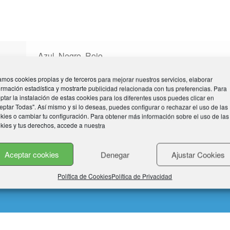
Azul, Negro, Rojo
mos cookies propias y de terceros para mejorar nuestros servicios, elaborar
XS, S, M, M-L, L
ormación estadística y mostrarte publicidad relacionada con tus preferencias. Para
ptar la instalación de estas cookies para los diferentes usos puedes clicar en
eptar Todas". Así mismo y si lo deseas, puedes configurar o rechazar el uso de las
kies o cambiar tu configuración. Para obtener más información sobre el uso de las
kies y tus derechos, accede a nuestra
Aceptar cookies
Denegar
Ajustar Cookies
Política de Cookies
Política de Privacidad