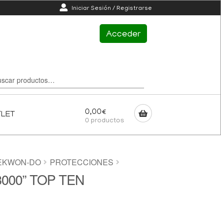
Iniciar Sesión / Registrarse
Acceder
0,00
€
TLET
0 productos
EKWON-DO
PROTECCIONES
 3000” TOP TEN