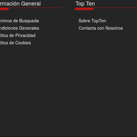
página
ormación General
Top Ten
de
producto
rminos de Busqueda
Sobre TopTen
ndiciones Generales
Contacta con Nosotros
ítica de Privacidad
ítica de Cookies