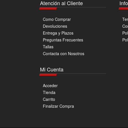
Atención al Cliente
Inf
la
página
de
Como Comprar
Te
producto
Devoluciones
Co
Entrega y Plazos
Pol
Preguntas Frecuentes
Pol
Tallas
Contacta con Nosotros
Mi Cuenta
Acceder
Tienda
Carrito
Finalizar Compra