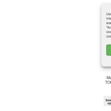
Usa
inf
ace
"Ac
coo
coo
Ma
TO
Sel
op