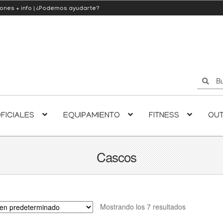
iones
+ info
|
¿Podemos ayudarte?
Buscar
Buscar
por:
FICIALES
EQUIPAMIENTO
FITNESS
OU
Cascos
Mostrando los 7 resultados