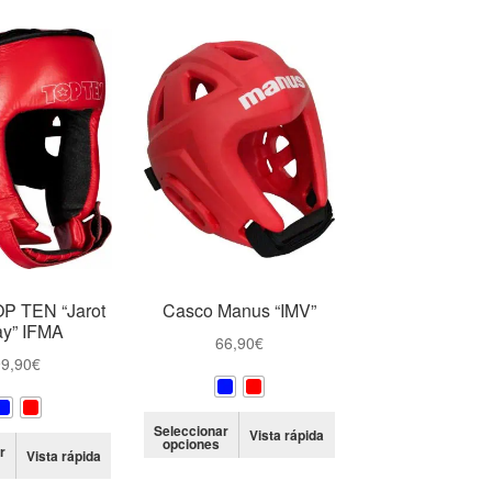
P TEN “Jarot
Casco Manus “IMV”
y” IFMA
66,90
€
9,90
€
Este
Seleccionar
Vista rápida
Este
opciones
producto
r
Vista rápida
producto
tiene