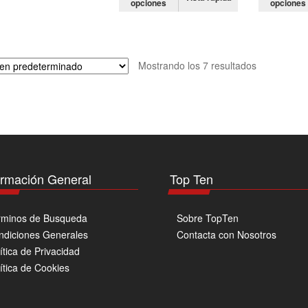
opciones
opciones
producto
múltiples
tiene
variantes.
múltiples
Las
variantes.
opciones
Mostrando los 7 resultados
Las
se
opciones
pueden
se
elegir
pueden
en
elegir
la
en
página
la
de
página
ormación General
producto
Top Ten
de
producto
rminos de Busqueda
Sobre TopTen
ndiciones Generales
Contacta con Nosotros
ítica de Privacidad
ítica de Cookies