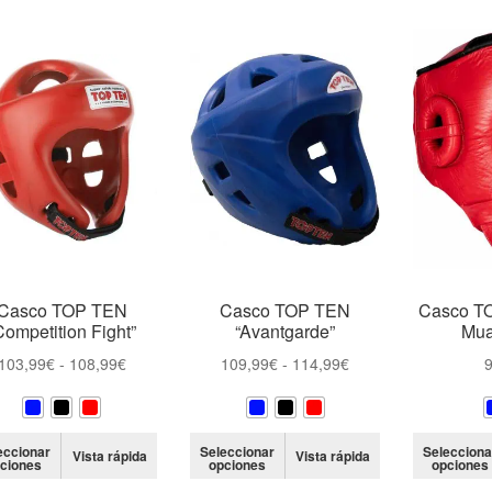
Casco TOP TEN
Casco TOP TEN
Casco TO
Competition Fight”
“Avantgarde”
Mua
Rango
Rango
103,99
€
-
108,99
€
109,99
€
-
114,99
€
9
de
de
precios:
precios:
desde
desde
Este
Este
eccionar
Seleccionar
Selecciona
Vista rápida
Vista rápida
103,99€
109,99€
ciones
opciones
opciones
producto
producto
hasta
hasta