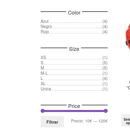
Color
Azul
(4)
Negro
(4)
Rojo
(4)
Size
XS
(1)
S
(5)
M
(5)
M-L
(1)
L
(4)
XL
(1)
“
Unica
(1)
Price
Sel
Precio
Precio
Precio:
10€
—
120€
Filtrar
op
mínimo
máximo