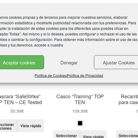
tiene
tiene
108,99€
114,99€
múltiples
múltiples
variantes.
variantes.
mos cookies propias y de terceros para mejorar nuestros servicios, elaborar
Las
Las
ormación estadística y mostrarte publicidad relacionada con tus preferencias. Para
opciones
opciones
ptar la instalación de estas cookies para los diferentes usos puedes clicar en
se
se
eptar Todas". Así mismo y si lo deseas, puedes configurar o rechazar el uso de las
kies o cambiar tu configuración. Para obtener más información sobre el uso de las
pueden
pueden
kies y tus derechos, accede a nuestra
elegir
elegir
en
en
la
la
Aceptar cookies
Denegar
Ajustar Cookies
página
página
de
de
Política de Cookies
Política de Privacidad
producto
producto
scara “SafeStrike”
Casco “Training” TOP
Recambi
P TEN – CE Tested
TEN
para ca
50,99
€
109,99
€
1
Este
eccionar
Vista rápida
ciones
producto
Este
tiene
Seleccionar
Selecciona
Vista rápida