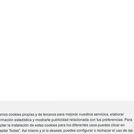
os
s
tos
tos
ctos
mos cookies propias y de terceros para mejorar nuestros servicios, elaborar
ormación estadística y mostrarte publicidad relacionada con tus preferencias. Para
ptar la instalación de estas cookies para los diferentes usos puedes clicar en
eptar Todas". Así mismo y si lo deseas, puedes configurar o rechazar el uso de las