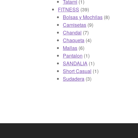
productos
1
Tatami
1
producto
39
FITNESS
39
productos
8
Bolsas y Mochilas
8
9
productos
Camisetas
9
7
productos
Chandal
7
productos
4
Chaqueta
4
6
productos
Mallas
6
productos
1
Pantalon
1
producto
1
SANDALIA
1
producto
1
Short Casual
1
3
producto
Sudadera
3
productos