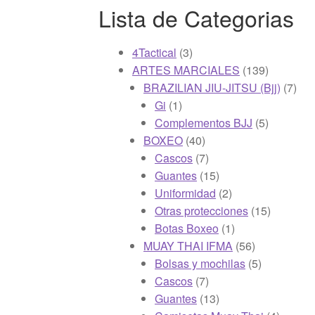
Lista de Categorias
3
4Tactical
3
productos
139
ARTES MARCIALES
139
productos
7
BRAZILIAN JIU-JITSU (Bjj)
7
1
prod
Gi
1
producto
5
Complementos BJJ
5
40
productos
BOXEO
40
productos
7
Cascos
7
productos
15
Guantes
15
productos
2
Uniformidad
2
productos
15
Otras protecciones
15
1
producto
Botas Boxeo
1
producto
56
MUAY THAI IFMA
56
productos
5
Bolsas y mochilas
5
7
productos
Cascos
7
productos
13
Guantes
13