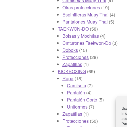
productos
4
Camisetas Muay Thai
4
19
product
Otras protecciones
19
producto
4
Espinilleras Muay Thai
4
5
produc
Pantalones Muay Thai
5
58
produc
TAEKWON-DO
58
productos
4
Bolsas y Mochilas
4
productos
3
Cinturones Taekwon-Do
3
15
produ
Doboks
15
productos
28
Protecciones
28
1
productos
Zapatillas
1
producto
69
KICKBOXING
69
18
productos
Ropa
18
productos
7
Camiseta
7
4
productos
Pantalón
4
productos
5
Pantalón Corto
5
7
productos
Uniformes
7
Usa
1
productos
Zapatillas
1
inf
ace
producto
50
Protecciones
50
"Ac