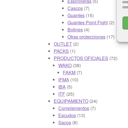
5
productos
Espinilleras
5
coo
coo
7
productos
Cascos
7
productos
15
Guantes
15
productos
2
Guantes Point Fight
2
4
produc
Botines
4
productos
17
Otras protecciones
17
2
produc
OUTLET
2
1
productos
PACKS
1
producto
72
PRODUCTOS OFICIALES
72
38
produ
WAKO
38
productos
7
FAKM
7
10
productos
IFMA
10
5
productos
IBA
5
productos
25
ITF
25
productos
24
EQUIPAMIENTO
24
7
productos
Complementos
7
13
productos
Escudos
13
8
productos
Sacos
8