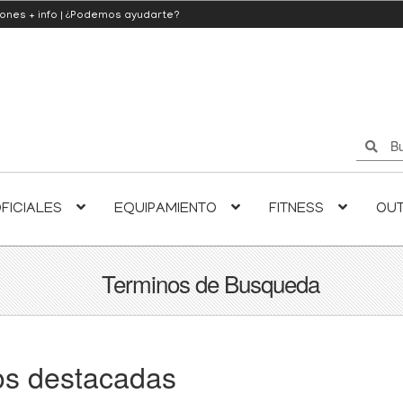
iones
+ info
|
¿Podemos ayudarte?
Buscar
Buscar
por:
FICIALES
EQUIPAMIENTO
FITNESS
OU
Terminos de Busqueda
os destacadas