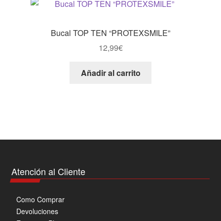
Las
opciones
se
Bucal TOP TEN “PROTEXSMILE”
pueden
12,99
€
elegir
en
Añadir al carrito
la
página
de
producto
Atención al Cliente
Como Comprar
Devoluciones