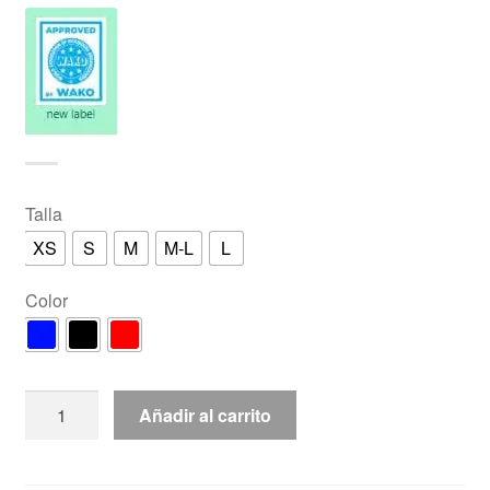
Talla
XS
S
M
M-L
L
Color
Botin
Añadir al carrito
"Fight"
TOP
TEN