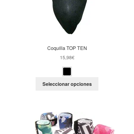
Coquilla TOP TEN
15,98
€
Este
Seleccionar opciones
producto
tiene
múltiples
variantes.
Las
opciones
se