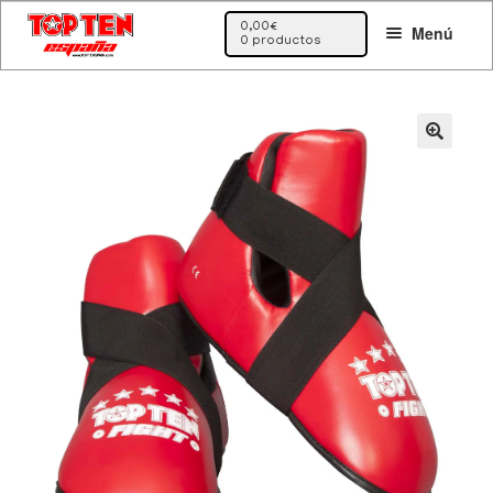
Ir
Ir
0,00
€
Menú
a
al
0 productos
la
contenido
navegación
🔍