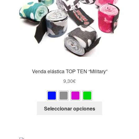
pueden
elegir
en
la
página
de
producto
Venda elástica TOP TEN “Military”
9,30
€
Este
Seleccionar opciones
producto
tiene
múltiples
variantes.