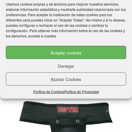
Valoraciones
Usamos cookies propias y de terceros para mejorar nuestros servicios,
elaborar información estadística y mostrarte publicidad relacionada con tus
preferencias. Para aceptar la instalación de estas cookies para los
No hay valoraciones aún.
diferentes usos puedes clicar en "Aceptar Todas". Así mismo y si lo deseas,
puedes configurar o rechazar el uso de las cookies o cambiar tu
configuración. Para obtener más información sobre el uso de las cookies y
tus derechos, accede a nuestra
Solo los usuarios registrados que hayan comprado este
producto pueden hacer una valoración.
Aceptar cookies
Denegar
Ajustar Cookies
Productos relacionados
Política de Cookies
Política de Privacidad