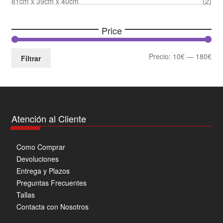
81cm x 39cm x 40cm
(2)
Price
Pre
Pre
Precio:
10€
—
180€
Filtrar
mín
má
Atención al Cliente
Como Comprar
Devoluciones
Entrega y Plazos
Preguntas Frecuentes
Tallas
Contacta con Nosotros