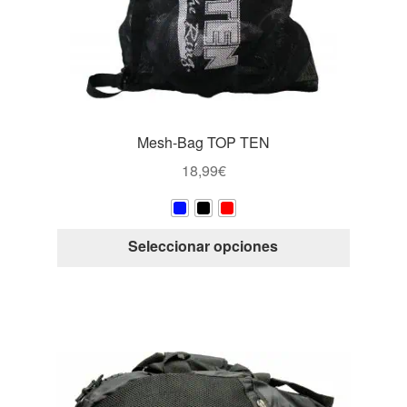
elegir
en
la
página
de
producto
Mesh-Bag TOP TEN
18,99
€
Este
Seleccionar opciones
producto
tiene
múltiple
variantes
Las
opcione
se