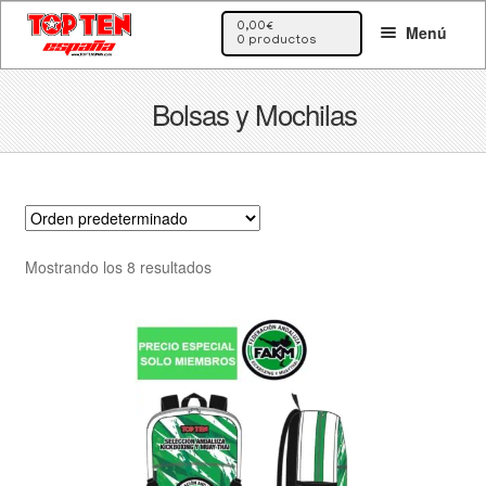
Ir
Ir
0,00
€
Menú
a
al
0 productos
la
contenido
navegación
Bolsas y Mochilas
Mostrando los 8 resultados