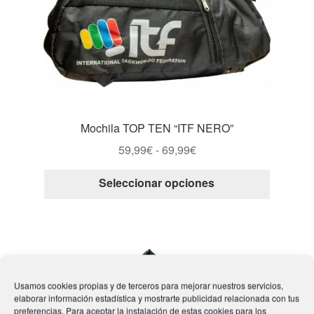
pueden
elegir
en
la
página
de
producto
Mochila TOP TEN “ITF NERO”
Rango
59,99
€
-
69,99
€
de
Este
Seleccionar opciones
precios:
producto
desde
tiene
59,99€
múltiple
hasta
variantes
69,99€
Las
opcione
Usamos cookies propias y de terceros para mejorar nuestros servicios,
elaborar información estadística y mostrarte publicidad relacionada con tus
se
preferencias. Para aceptar la instalación de estas cookies para los