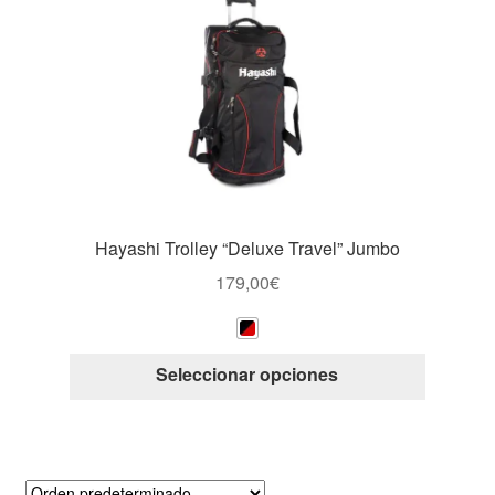
opcione
se
pueden
elegir
en
la
página
de
producto
Hayashi Trolley “Deluxe Travel” Jumbo
179,00
€
Este
Seleccionar opciones
producto
tiene
múltiple
variantes