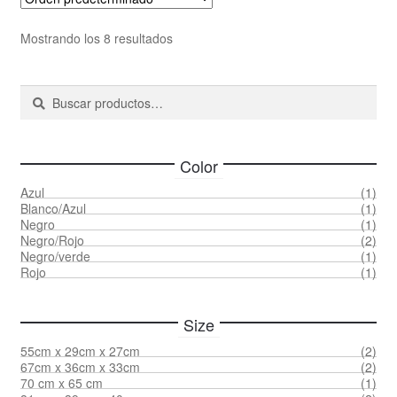
Las
opcione
Mostrando los 8 resultados
se
pueden
Buscar
Buscar
elegir
por:
en
la
página
Color
de
Azul
(1)
producto
Blanco/Azul
(1)
Negro
(1)
Negro/Rojo
(2)
Negro/verde
(1)
Rojo
(1)
Size
55cm x 29cm x 27cm
(2)
67cm x 36cm x 33cm
(2)
70 cm x 65 cm
(1)