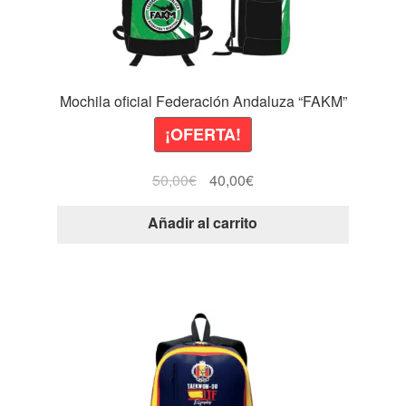
Mochila oficial Federación Andaluza “FAKM”
¡OFERTA!
El
El
50,00
€
40,00
€
precio
precio
Añadir al carrito
original
actual
era:
es:
50,00€.
40,00€.