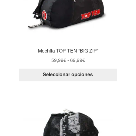
Mochila TOP TEN “BIG ZIP”
Rango
59,99
€
-
69,99
€
de
Este
Seleccionar opciones
precios:
producto
desde
tiene
59,99€
múltiple
hasta
variantes
69,99€
Las
opcione
se
pueden