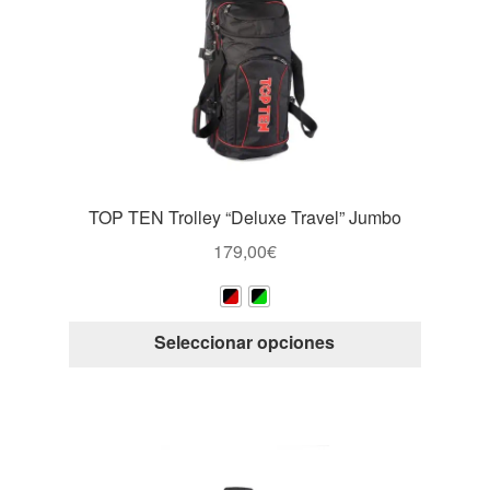
se
pueden
elegir
en
la
página
de
producto
TOP TEN Trolley “Deluxe Travel” Jumbo
179,00
€
Este
Seleccionar opciones
producto
tiene
múltiple
variantes
Las