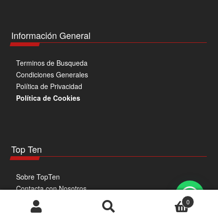
Información General
Terminos de Busqueda
Condiciones Generales
Política de Privacidad
Política de Cookies
Top Ten
Sobre TopTen
Contacta con Nosotros
0
Buscar
Buscar
© TOP TEN ESPAÑA 2026