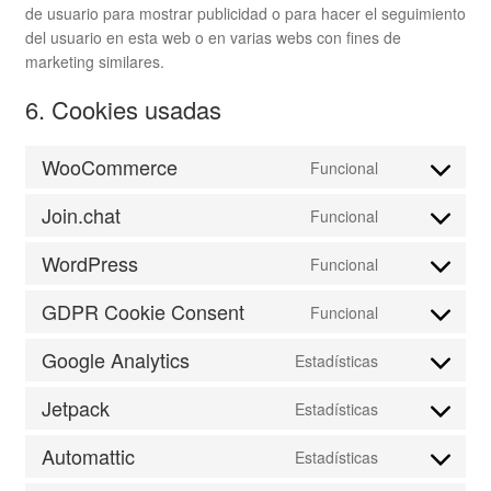
de usuario para mostrar publicidad o para hacer el seguimiento
del usuario en esta web o en varias webs con fines de
marketing similares.
6. Cookies usadas
WooCommerce
Funcional
Consent
to
Join.chat
Funcional
service
Consent
woocommerc
to
WordPress
Funcional
service
Consent
join.chat
to
GDPR Cookie Consent
Funcional
service
Consent
wordpress
to
Google Analytics
Estadísticas
service
Consent
gdpr-
to
Jetpack
Estadísticas
cookie-
service
Consent
consent
google-
to
Automattic
Estadísticas
analytics
service
Consent