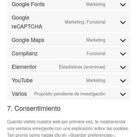
jetpack
to
Google Fonts
Marketing
service
Consent
automattic
to
Google
service
Marketing, Funcional
Consent
reCAPTCHA
google-
to
fonts
service
Google Maps
Marketing
Consent
google-
to
recaptcha
Complianz
Funcional
service
Consent
google-
to
Elementor
Estadísticas (anónimas)
maps
service
Consent
complianz
to
YouTube
Marketing
service
Consent
elementor
to
Varios
Propósito pendiente de investigación
service
Consent
youtube
to
7. Consentimiento
service
varios
Cuando visites nuestra web por primera vez, te mostraremos
una ventana emergente con una explicación sobre las cookies.
Tan pronto como hagas clic en «Guardar preferencias»,