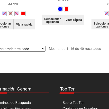
44,99
€
6
Este
Seleccionar
Vista rápida
Este
opciones
producto
eccionar
Selecciona
Vista rápida
ciones
opciones
producto
tiene
tiene
múltiples
múltiples
variantes.
variantes.
Las
Mostrando 1–16 de 40 resultados
Las
opciones
opciones
se
se
pueden
pueden
elegir
elegir
en
en
la
la
página
página
de
ormación General
Top Ten
de
producto
producto
rminos de Busqueda
Sobre TopTen
ndiciones Generales
Contacta con Nosotros