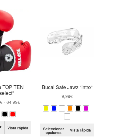
e TOP TEN
Bucal Safe Jawz “Intro”
select”
9,99
€
Rango
9
€
-
64,99
€
de
precios:
desde
Este
Este
r
Vista rápida
59,99€
Seleccionar
Vista rápida
producto
opciones
producto
hasta