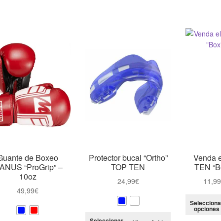
tiene
tiene
108,99€
114,99€
múltiples
múltiples
variantes.
variantes.
Las
Las
opciones
opciones
se
se
pueden
pueden
elegir
elegir
en
en
la
la
página
página
de
de
producto
producto
Guante de Boxeo
Protector bucal “Ortho”
Venda e
ANUS “ProGrip” –
TOP TEN
TEN “B
10oz
24,99
€
11,9
49,99
€
Selecciona
opciones
Este
Seleccionar