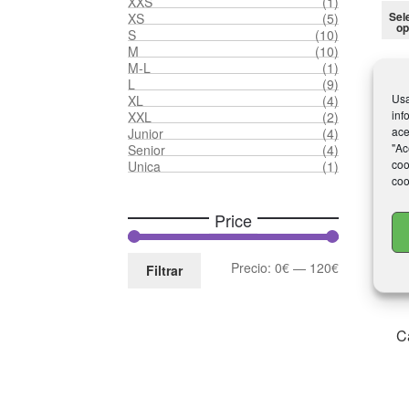
XXS
(1)
Sel
XS
(5)
op
S
(10)
M
(10)
M-L
(1)
L
(9)
Usa
XL
(4)
inf
XXL
(2)
ace
Junior
(4)
"Ac
Senior
(4)
coo
Unica
(1)
coo
Price
Precio
Precio
Precio:
0€
—
120€
Filtrar
mínimo
máximo
C