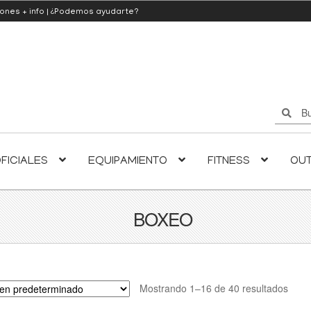
iones
+ info
|
¿Podemos ayudarte?
Buscar
Buscar
por:
FICIALES
EQUIPAMIENTO
FITNESS
OU
BOXEO
Mostrando 1–16 de 40 resultados