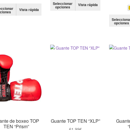
Este
Seleccionar
Vista rápida
Este
opciones
producto
eccionar
Vista rápida
ciones
producto
tiene
tiene
Selecciona
múltiples
opciones
múltiples
variantes.
variantes.
Las
Las
opciones
opciones
se
se
pueden
pueden
elegir
elegir
en
en
la
la
página
página
de
de
producto
producto
ante de boxeo TOP
Guante TOP TEN “XLP”
Guant
TEN “Prism”
“
61,99
€