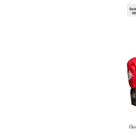
Sel
op
Gu