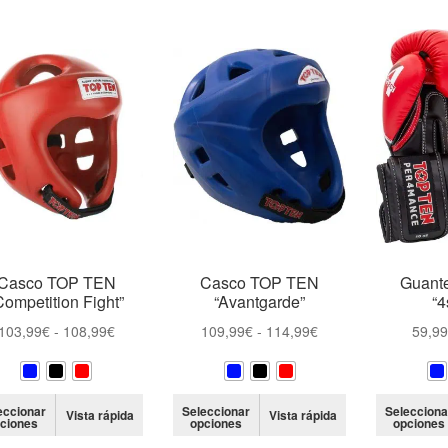
Casco TOP TEN
Casco TOP TEN
Guant
Competition Fight”
“Avantgarde”
“4
Rango
Rango
103,99
€
-
108,99
€
109,99
€
-
114,99
€
59,9
de
de
precios:
precios:
desde
desde
Este
Este
eccionar
Seleccionar
Selecciona
Vista rápida
Vista rápida
103,99€
109,99€
ciones
opciones
opciones
producto
producto
hasta
hasta