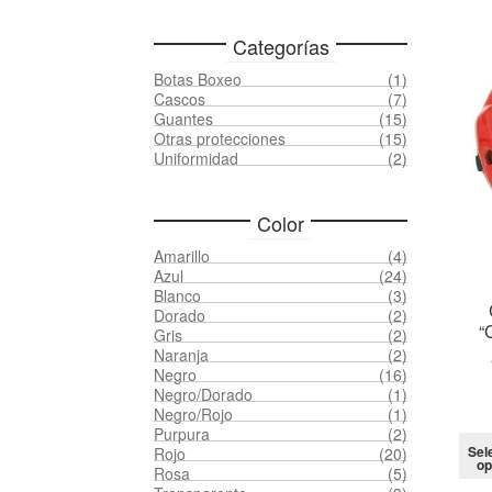
Categorías
Botas Boxeo
(1)
Cascos
(7)
Guantes
(15)
Otras protecciones
(15)
Uniformidad
(2)
Color
Amarillo
(4)
Azul
(24)
Blanco
(3)
Dorado
(2)
“
Gris
(2)
Naranja
(2)
Negro
(16)
Negro/Dorado
(1)
Negro/Rojo
(1)
Purpura
(2)
Sel
Rojo
(20)
op
Rosa
(5)