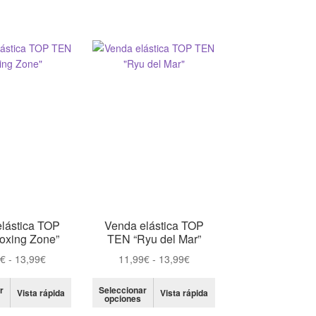
tiene
tiene
64,99€
múltiples
múltiples
variantes.
variantes.
Las
Las
opciones
opciones
se
se
pueden
pueden
elegir
elegir
en
en
la
la
página
página
de
de
producto
producto
lástica TOP
Venda elástica TOP
oxing Zone”
TEN “Ryu del Mar”
Rango
Rango
9
€
-
13,99
€
11,99
€
-
13,99
€
de
de
Este
Este
precios:
precios:
r
Seleccionar
Vista rápida
Vista rápida
opciones
producto
producto
desde
desde