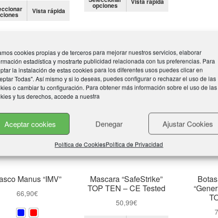
Vista rápida
Este
opciones
producto
eccionar
Vista rápida
ciones
producto
tiene
tiene
múltiples
múltiples
variantes.
variantes.
Las
mos cookies propias y de terceros para mejorar nuestros servicios, elaborar
Las
opciones
ormación estadística y mostrarte publicidad relacionada con tus preferencias. Para
opciones
ptar la instalación de estas cookies para los diferentes usos puedes clicar en
se
eptar Todas". Así mismo y si lo deseas, puedes configurar o rechazar el uso de las
se
pueden
kies o cambiar tu configuración. Para obtener más información sobre el uso de las
pueden
elegir
kies y tus derechos, accede a nuestra
elegir
en
en
la
Aceptar cookies
Denegar
Ajustar Cookies
la
página
página
de
de
Política de Cookies
Política de Privacidad
producto
producto
asco Manus “IMV”
Mascara “SafeStrike”
Botas
TOP TEN – CE Tested
“Gener
66,90
€
T
50,99
€
7