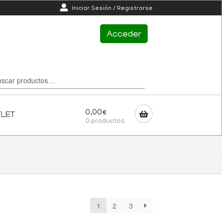
Iniciar Sesión / Registrarse
Acceder
0,00
€
TLET
0 productos
1
2
3