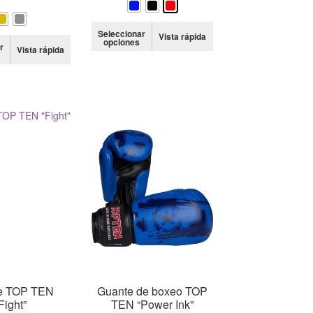
Este
Seleccionar
Vista rápida
Este
opciones
producto
r
Vista rápida
producto
tiene
tiene
múltiples
múltiples
variantes.
variantes.
Las
Las
opciones
opciones
se
se
pueden
pueden
elegir
elegir
en
en
la
la
página
página
de
de
producto
producto
e TOP TEN
Guante de boxeo TOP
Fight”
TEN “Power Ink”