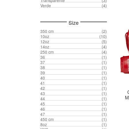
Transparente
(3)
Verde
(4)
Size
350 cm
(2)
10oz
(10)
12oz
(5)
14oz
(4)
250 cm
(4)
36
(1)
37
(1)
38
(1)
39
(1)
40
(1)
41
(1)
42
(1)
43
(1)
M
44
(1)
45
(1)
46
(1)
47
(1)
450 cm
(1)
8oz
(1)