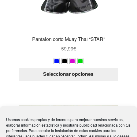
en
la
página
de
producto
Pantalon corto Muay Thai “STAR”
59,99
€
Este
Seleccionar opciones
producto
tiene
múltiple
variantes
Las
opcione
Usamos cookies propias y de terceros para mejorar nuestros servicios,
se
elaborar información estadística y mostrarte publicidad relacionada con tus
preferencias. Para aceptar la instalación de estas cookies para los
pueden
diferentes usos puedes clicar en "Aceptar Todas". Así mismo y si lo deseas,