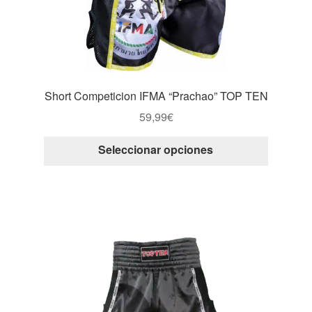
en
la
página
de
producto
Short Competicion IFMA “Prachao” TOP TEN
59,99
€
Este
Seleccionar opciones
producto
tiene
múltiple
variantes
Las
opcione
se
pueden
elegir