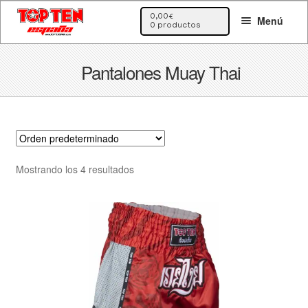
Ir
Ir
0,00
€
Menú
a
al
0 productos
la
contenido
navegación
Pantalones Muay Thai
Mostrando los 4 resultados