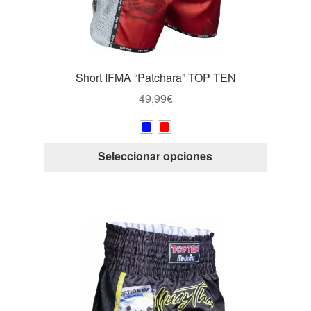
Short IFMA “Patchara” TOP TEN
49,99
€
Este
Seleccionar opciones
producto
tiene
múltiple
variantes
Las
opcione
se
pueden
elegir