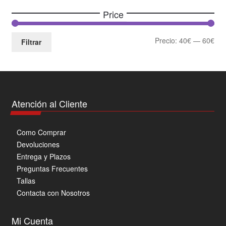
Price
Pre
Pre
Precio:
40€
—
60€
Filtrar
mín
má
Atención al Cliente
Como Comprar
Devoluciones
Entrega y Plazos
Preguntas Frecuentes
Tallas
Contacta con Nosotros
Mi Cuenta