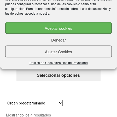
elegir
puedes configurar o rechazar el uso de las cookies o cambiar tu
configuración. Para obtener más información sobre el uso de las cookies y
en
tus derechos, accede a nuestra
la
página
Aceptar cookies
de
producto
Denegar
Short “FAKM” (Wako Approved) TOP TEN
¡OFERTA!
Ajustar Cookies
El
El
59,99
€
52,99
€
Política de Cookies
Política de Privacidad
precio
precio
Este
Seleccionar opciones
original
actual
producto
era:
es:
tiene
59,99€.
52,99€.
múltiple
variantes
Las
opcione
Mostrando los 4 resultados