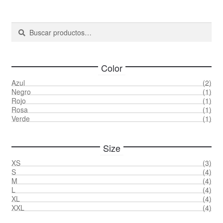
se
pueden
Buscar
Buscar
elegir
por:
en
la
página
Color
de
Azul
(2)
producto
Negro
(1)
Rojo
(1)
Rosa
(1)
Verde
(1)
Size
XS
(3)
S
(4)
M
(4)
L
(4)
XL
(4)
XXL
(4)