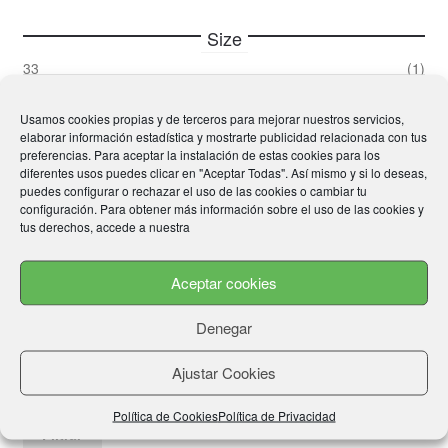
la
página
Size
de
33
(1)
producto
34
(1)
35
(1)
Usamos cookies propias y de terceros para mejorar nuestros servicios,
36
(1)
elaborar información estadística y mostrarte publicidad relacionada con tus
37
(1)
preferencias. Para aceptar la instalación de estas cookies para los
38
(1)
diferentes usos puedes clicar en "Aceptar Todas". Así mismo y si lo deseas,
39
(1)
puedes configurar o rechazar el uso de las cookies o cambiar tu
40
(1)
configuración. Para obtener más información sobre el uso de las cookies y
41
(1)
tus derechos, accede a nuestra
42
(1)
43
(1)
44
(1)
Aceptar cookies
45
(1)
46
(1)
47
(1)
Denegar
Ajustar Cookies
Price
Política de Cookies
Política de Privacidad
Pre
Pre
Precio:
40€
—
50€
Filtrar