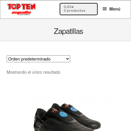
Ir
Ir
0,00
€
Menú
a
al
0 productos
la
contenido
navegación
Zapatillas
Mostrando el único resultado