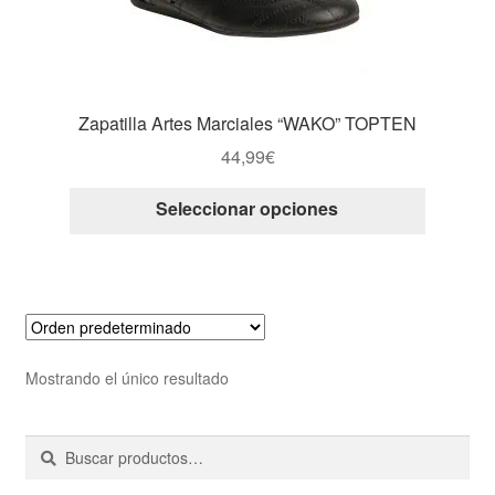
Zapatilla Artes Marciales “WAKO” TOPTEN
44,99
€
Este
Seleccionar opciones
producto
tiene
múltiple
variantes
Las
opcione
Mostrando el único resultado
se
pueden
Buscar
Buscar
elegir
por:
en