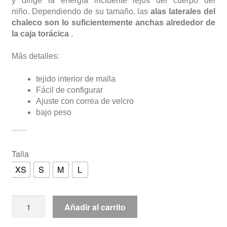
y dirige la energía incidente lejos del cuerpo del
niño. Dependiendo de su tamaño, las
alas laterales del
chaleco son lo suficientemente anchas alrededor de
la caja torácica
.
Más detalles:
tejido interior de malla
Fácil de configurar
Ajuste con correa de velcro
bajo peso
Talla
XS
S
M
L
Peto
Añadir al carrito
interior
juvenil