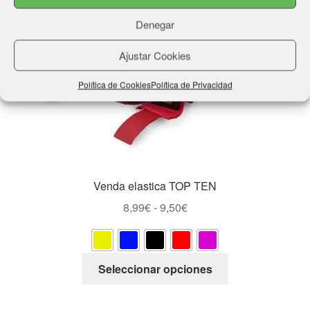
Denegar
Ajustar Cookies
Política de Cookies
Política de Privacidad
Venda elastica TOP TEN
Rango
8,99
€
-
9,50
€
de
precios:
desde
Este
Seleccionar opciones
8,99€
producto
hasta
tiene