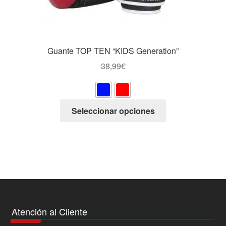
producto
Guante TOP TEN “KIDS Generation”
38,99
€
Este
Seleccionar opciones
producto
tiene
múltiples
variantes.
Las
opciones
se
pueden
Atención al Cliente
elegir