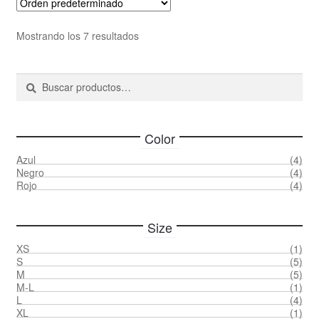
Las
opcione
Mostrando los 7 resultados
se
pueden
Buscar
Buscar
elegir
por:
en
la
página
Color
de
Azul
(4)
producto
Negro
(4)
Rojo
(4)
Size
XS
(1)
S
(5)
M
(5)
M-L
(1)
L
(4)
XL
(1)