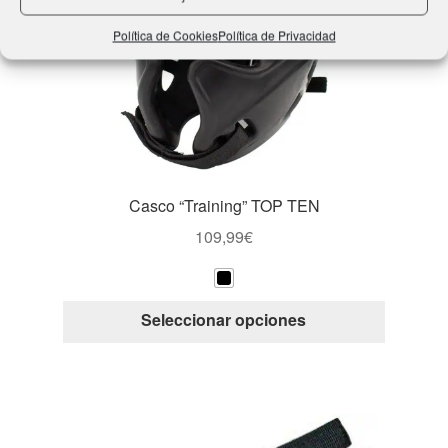
se
Política de Cookies
Política de Privacidad
pueden
elegir
en
la
página
de
producto
Casco “Training” TOP TEN
109,99
€
Este
Seleccionar opciones
producto
tiene
múltiple
variantes
Las