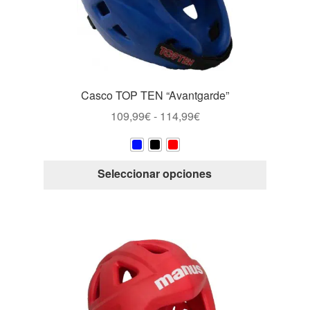
en
la
página
de
producto
Casco TOP TEN “Avantgarde”
Rango
109,99
€
-
114,99
€
de
precios:
desde
Este
Seleccionar opciones
109,99€
producto
hasta
tiene
114,99€
múltiple
variantes
Las
opcione
se
pueden