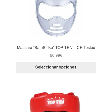
pueden
elegir
en
la
página
de
producto
Mascara “SafeStrike” TOP TEN – CE Tested
50,99
€
Este
Seleccionar opciones
producto
tiene
múltiple
variantes
Las
opcione
se