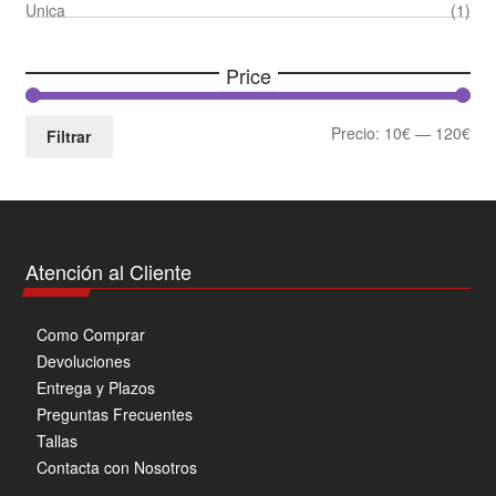
Unica
(1)
Price
Pre
Pre
Precio:
10€
—
120€
Filtrar
mín
má
Atención al Cliente
Como Comprar
Devoluciones
Entrega y Plazos
Preguntas Frecuentes
Tallas
Contacta con Nosotros