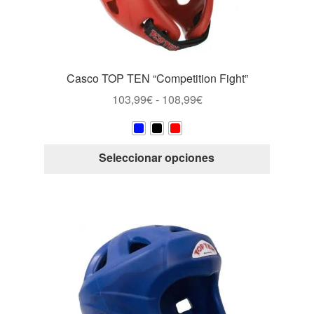
Casco TOP TEN “Competition Fight”
Rango
103,99
€
-
108,99
€
de
precios:
desde
Este
Seleccionar opciones
103,99€
producto
hasta
tiene
108,99€
múltiple
variantes
Las
opcione
se
pueden
elegir