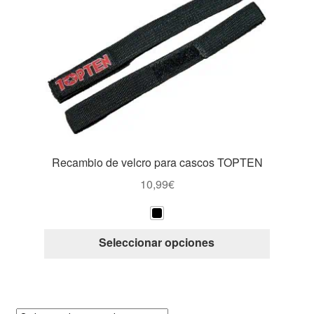
opcione
se
pueden
elegir
en
la
página
de
producto
Recambio de velcro para cascos TOPTEN
10,99
€
Este
Seleccionar opciones
producto
tiene
múltiple
variantes