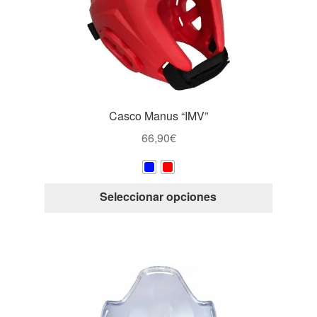
elegir
en
la
página
de
producto
Casco Manus “IMV”
66,90
€
Este
Seleccionar opciones
producto
tiene
múltiple
variantes
Las
opcione
se