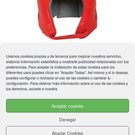
pueden
elegir
en
la
página
de
producto
Casco de Boxeo TOP TEN
Usamos cookies propias y de terceros para mejorar nuestros servicios,
elaborar información estadística y mostrarte publicidad relacionada con tus
99,99
€
preferencias. Para aceptar la instalación de estas cookies para los
diferentes usos puedes clicar en "Aceptar Todas". Así mismo y si lo deseas,
puedes configurar o rechazar el uso de las cookies o cambiar tu
configuración. Para obtener más información sobre el uso de las cookies y
Este
Seleccionar opciones
tus derechos, accede a nuestra
producto
tiene
Aceptar cookies
múltiple
variantes
Denegar
Las
opcione
Ajustar Cookies