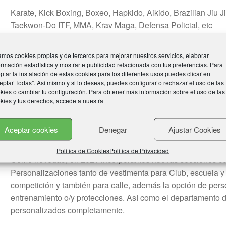
Karate, Kick Boxing, Boxeo, Hapkido, Aikido, Brazilian Jiu 
Taekwon-Do ITF, MMA, Krav Maga, Defensa Policial, etc
TOP TEN SPAIN conjuntamente con TOP TEN INTERNACION
mos cookies propias y de terceros para mejorar nuestros servicios, elaborar
en nuestros productos una alta calidad, todos los productos
ormación estadística y mostrarte publicidad relacionada con tus preferencias. Para
más avanzadas tecnologías y especialistas en el mercado,
ptar la instalación de estas cookies para los diferentes usos puedes clicar en
eptar Todas". Así mismo y si lo deseas, puedes configurar o rechazar el uso de las
diferencia con nuestros competidores y siempre a los mejore
kies o cambiar tu configuración. Para obtener más información sobre el uso de las
kies y tus derechos, accede a nuestra
Nuestras marcas
TOP TEN, HAYASHI Y MANUS
son unas 
en el mercados homologadas a nivel internacional, y por lo 
Aceptar cookies
Denegar
Ajustar Cookies
requeridos en las más prestigiosas federaciones y entidades
Política de Cookies
Política de Privacidad
Como novedad, en 2021 incorporamos nuevas secciones co
Personalizaciones tanto de vestimenta para Club, escuela 
competición y también para calle, además la opción de pers
entrenamiento o/y protecciones. Así como el departamento d
personalizados completamente.