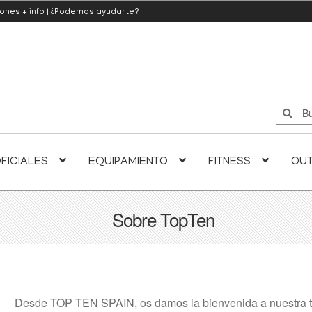
iones
+ info
|
¿Podemos ayudarte?
Buscar
Buscar
por:
FICIALES
EQUIPAMIENTO
FITNESS
OU
Sobre TopTen
Desde TOP TEN SPAIN, os damos la bienvenida a nuestra t