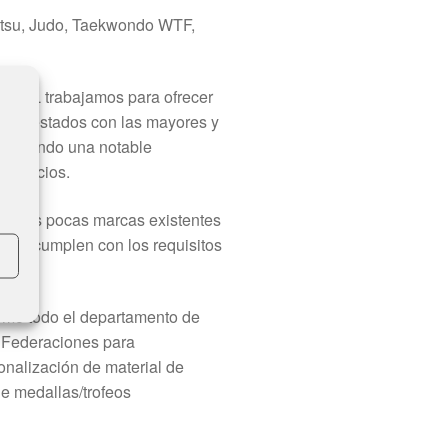
Jitsu, Judo, Taekwondo WTF,
AL trabajamos para ofrecer
 son testados con las mayores y
 marcando una notable
s precios.
de las pocas marcas existentes
tanto cumplen con los requisitos
.
mo todo el departamento de
y Federaciones para
onalización de material de
e medallas/trofeos