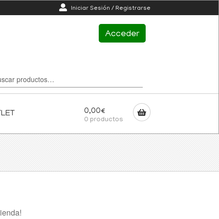
Iniciar Sesión / Registrarse
Acceder
0,00
€
TLET
0 productos
ienda!