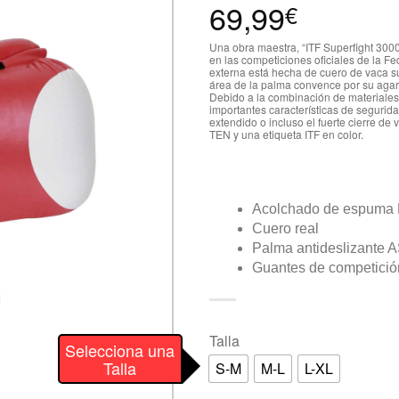
69,99
€
Una obra maestra, “ITF Superfight 3000
en las competiciones oficiales de la F
externa está hecha de cuero de vaca su
área de la palma convence por su agarr
Debido a la combinación de materiales, 
importantes características de segurid
extendido o incluso el fuerte cierre de
TEN y una etiqueta ITF en color.
Acolchado de espuma
Cuero real
Palma antideslizante 
Guantes de competició
Talla
Selecciona una
Talla
S-M
M-L
L-XL