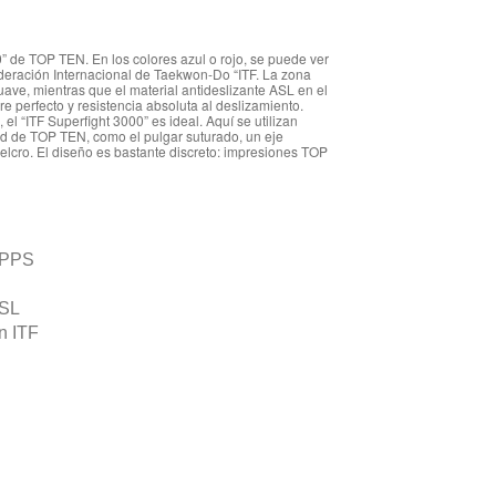
” de TOP TEN. En los colores azul o rojo, se puede ver
ederación Internacional de Taekwon-Do “ITF. La zona
ave, mientras que el material antideslizante ASL en el
e perfecto y resistencia absoluta al deslizamiento.
el “ITF Superfight 3000” es ideal. Aquí se utilizan
ad de TOP TEN, como el pulgar suturado, un eje
 velcro. El diseño es bastante discreto: impresiones TOP
 PPS
ASL
n ITF