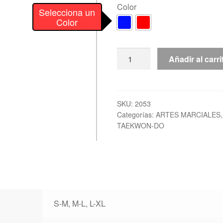
Color
Selecciona un
Color
Guante
Añadir al carri
Semi
Contacto
“ITF
Superfight
SKU:
2053
Categorías:
ARTES MARCIALES
3000”
TAEKWON-DO
TOPTEN
cantidad
S-M, M-L, L-XL