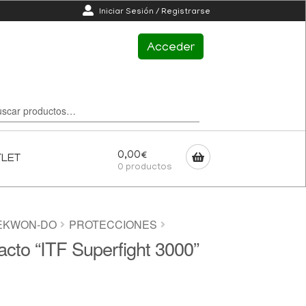
Iniciar Sesión / Registrarse
Acceder
0,00
€
TLET
0 productos
EKWON-DO
PROTECCIONES
cto “ITF Superfight 3000”