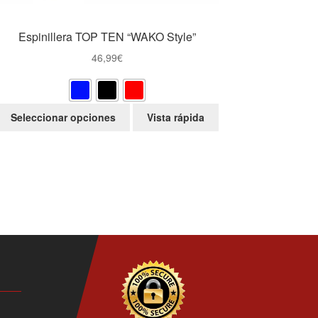
Espinillera TOP TEN “WAKO Style”
46,99
€
Este
Seleccionar opciones
Vista rápida
producto
tiene
múltiples
variantes.
Las
opciones
se
pueden
elegir
en
la
página
de