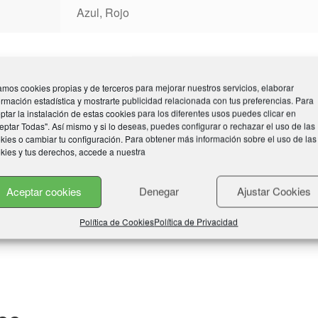
Azul, Rojo
mos cookies propias y de terceros para mejorar nuestros servicios, elaborar
ormación estadística y mostrarte publicidad relacionada con tus preferencias. Para
ptar la instalación de estas cookies para los diferentes usos puedes clicar en
eptar Todas". Así mismo y si lo deseas, puedes configurar o rechazar el uso de las
kies o cambiar tu configuración. Para obtener más información sobre el uso de las
kies y tus derechos, accede a nuestra
Aceptar cookies
Denegar
Ajustar Cookies
Política de Cookies
Política de Privacidad
omprado este producto pueden hacer una valoración.