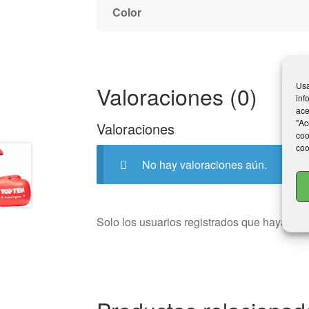
Color
Usa
Valoraciones (0)
inf
ace
"Ac
Valoraciones
coo
coo
No hay valoraciones aún.
Solo los usuarios registrados que hayan c