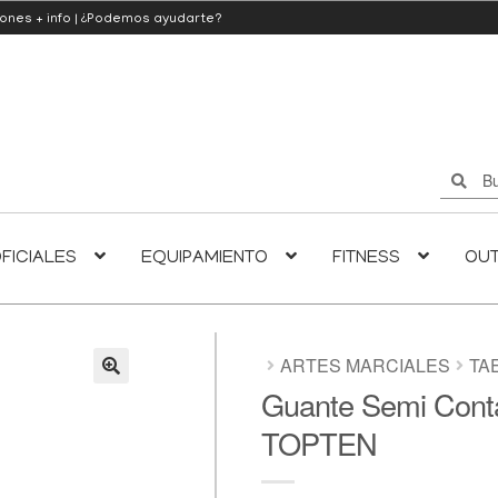
iones
+ info
|
¿Podemos ayudarte?
Buscar
Buscar
por:
FICIALES
EQUIPAMIENTO
FITNESS
OU
ARTES MARCIALES
TA
Guante Semi Conta
🔍
TOPTEN