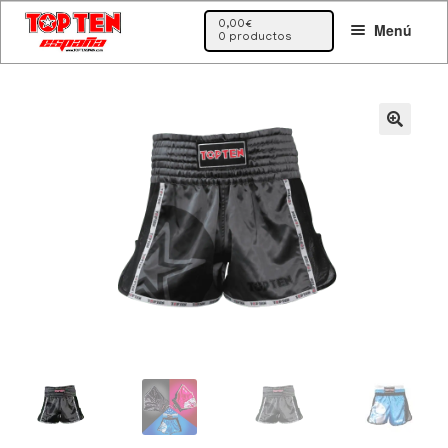
Ir
Ir
0,00
€
Menú
a
al
0 productos
la
contenido
navegación
🔍