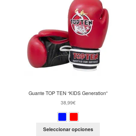
opciones
se
pueden
elegir
en
la
página
de
producto
Guante TOP TEN “KIDS Generation”
38,99
€
Este
Seleccionar opciones
producto