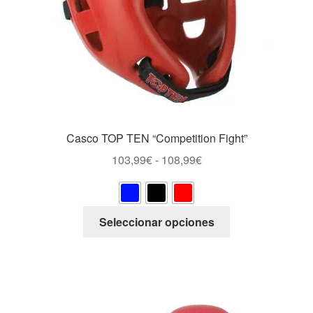
página
de
producto
Casco TOP TEN “Competition Fight”
Rango
103,99
€
-
108,99
€
de
precios:
desde
Este
Seleccionar opciones
103,99€
producto
hasta
tiene
108,99€
múltiples
variantes.
Las