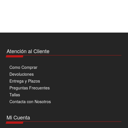
tiene
múltiples
variantes.
Las
opciones
se
pueden
Atención al Cliente
elegir
en
Como Comprar
la
Devoluciones
página
Entrega y Plazos
de
Preguntas Frecuentes
producto
Tallas
Contacta con Nosotros
Mi Cuenta