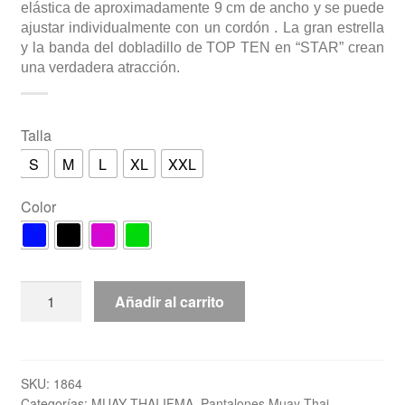
elástica de aproximadamente 9 cm de ancho y se puede
ajustar individualmente con un cordón . La gran estrella
y la banda del dobladillo de TOP TEN en “STAR” crean
una verdadera atracción.
Talla
S
M
L
XL
XXL
Color
Pantalon
Añadir al carrito
corto
Muay
Thai
"STAR"
SKU:
1864
Categorías:
MUAY THAI IFMA
,
Pantalones Muay Thai
cantidad