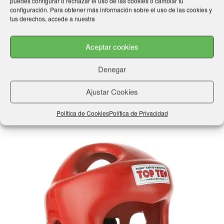
puedes configurar o rechazar el uso de las cookies o cambiar tu
configuración. Para obtener más información sobre el uso de las cookies y
tus derechos, accede a nuestra
Aceptar cookies
Mochila TOP TEN “BIG ZIP”
Rango
59,99
€
-
69,99
€
Denegar
de
Este
precios:
Seleccionar opciones
Ajustar Cookies
producto
desde
tiene
Política de Cookies
Política de Privacidad
59,99€
múltiples
hasta
variantes.
69,99€
Las
opciones
se
pueden
elegir
en
la