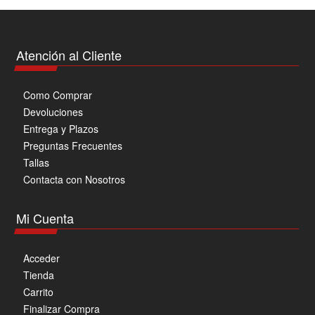
opciones
se
pueden
Atención al Cliente
elegir
en
Como Comprar
la
Devoluciones
página
Entrega y Plazos
de
Preguntas Frecuentes
producto
Tallas
Contacta con Nosotros
Mi Cuenta
Acceder
Tienda
Carrito
Finalizar Compra