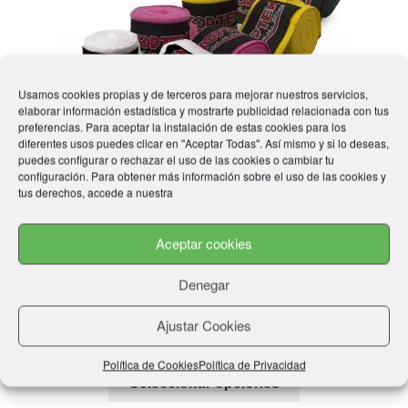
Usamos cookies propias y de terceros para mejorar nuestros servicios,
elaborar información estadística y mostrarte publicidad relacionada con tus
preferencias. Para aceptar la instalación de estas cookies para los
diferentes usos puedes clicar en "Aceptar Todas". Así mismo y si lo deseas,
puedes configurar o rechazar el uso de las cookies o cambiar tu
configuración. Para obtener más información sobre el uso de las cookies y
tus derechos, accede a nuestra
Aceptar cookies
Venda elastica TOP TEN
Denegar
Rango
8,99
€
-
9,50
€
de
Ajustar Cookies
precios:
Política de Cookies
Política de Privacidad
desde
Este
Seleccionar opciones
8,99€
producto