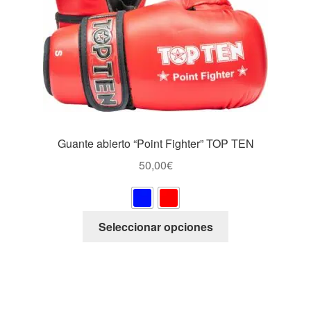
página
de
producto
Guante abierto “Point Fighter” TOP TEN
50,00
€
Este
Seleccionar opciones
producto
tiene
múltiples
variantes.
Las