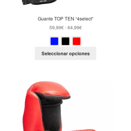
Guante TOP TEN “4select”
Rango
59,99
€
-
64,99
€
de
precios:
desde
Este
Seleccionar opciones
59,99€
producto
hasta
tiene
64,99€
múltiples
variantes.
Las
opciones
se
pueden
elegir
en
la