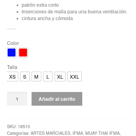
patrón extra corto
Inserciones de malla para una buena ventilación.
cintura ancha y cómoda
Color
Talla
XS
S
M
L
XL
XXL
Short
Añadir al carrito
IFMA
"Patchara"
TOP
TEN
SKU:
18510
Categorías:
ARTES MARCIALES
,
IFMA
,
MUAY THAI IFMA
,
cantidad