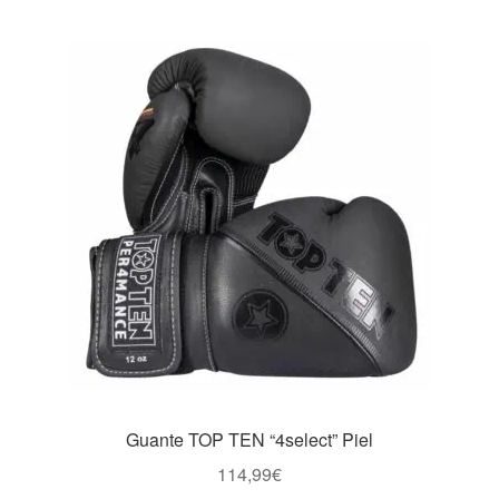
múltiples
variantes.
Las
opciones
se
pueden
elegir
en
la
página
de
producto
Guante TOP TEN “4select” Piel
114,99
€