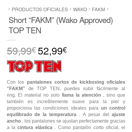
PRODUCTOS OFICIALES
WAKO
FAKM
Short “FAKM” (Wako Approved)
TOP TEN
59,99
52,99
El
El
€
€
precio
precio
original
actual
era:
es:
59,99€.
52,99€.
Con los
pantalones cortos de kickboxing oficiales
“FAKM”
de TOP TEN, puedes subir fácilmente al
ring. El material no solo
llama la atención
, sino que
también es increíblemente suave para la piel y
proporciona las condiciones ideales para
un control
equilibrado de la temperatura
. A pesar del
ajuste
ancho
, los pantalones se ajustan perfectamente gracias
a la
cintura elástica
. Como pantalón corto oficial, el