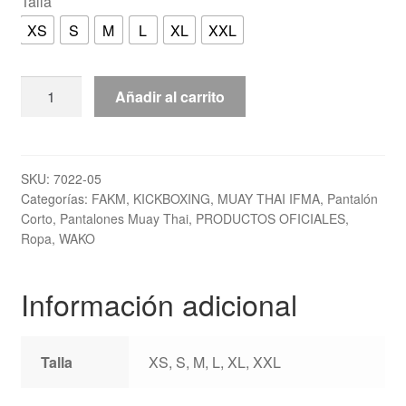
Talla
XS
S
M
L
XL
XXL
Short
Añadir al carrito
"FAKM"
(Wako
Approved)
TOP
SKU:
7022-05
Categorías:
FAKM
,
KICKBOXING
,
MUAY THAI IFMA
,
Pantalón
TEN
Corto
,
Pantalones Muay Thai
,
PRODUCTOS OFICIALES
,
cantidad
Ropa
,
WAKO
Información adicional
Talla
XS, S, M, L, XL, XXL