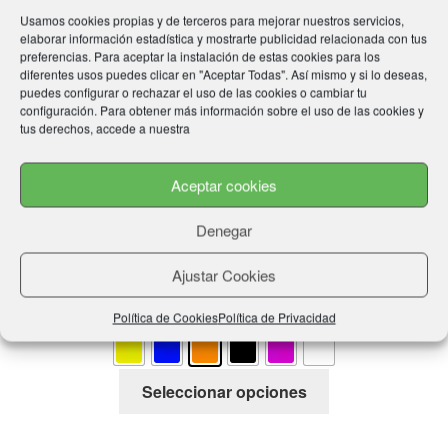
Usamos cookies propias y de terceros para mejorar nuestros servicios,
elaborar información estadística y mostrarte publicidad relacionada con tus
preferencias. Para aceptar la instalación de estas cookies para los
diferentes usos puedes clicar en "Aceptar Todas". Así mismo y si lo deseas,
puedes configurar o rechazar el uso de las cookies o cambiar tu
configuración. Para obtener más información sobre el uso de las cookies y
tus derechos, accede a nuestra
Aceptar cookies
Denegar
Bucal TOP TEN “Mint”
Ajustar Cookies
9,98
€
Política de Cookies
Política de Privacidad
Este
Seleccionar opciones
producto
tiene