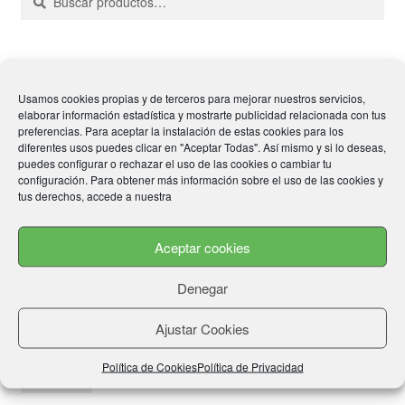
por:
en
la
página
Color
de
Azul
(1)
Usamos cookies propias y de terceros para mejorar nuestros servicios,
producto
Negro
(1)
elaborar información estadística y mostrarte publicidad relacionada con tus
Rojo
(1)
preferencias. Para aceptar la instalación de estas cookies para los
diferentes usos puedes clicar en "Aceptar Todas". Así mismo y si lo deseas,
puedes configurar o rechazar el uso de las cookies o cambiar tu
Size
configuración. Para obtener más información sobre el uso de las cookies y
tus derechos, accede a nuestra
S
(1)
M
(1)
L
(1)
Aceptar cookies
XL
(1)
XXL
(1)
Denegar
Price
Ajustar Cookies
Política de Cookies
Política de Privacidad
Pre
Pre
Precio:
50€
—
60€
Filtrar
mín
má