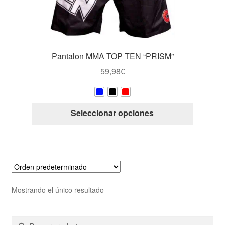
Pantalon MMA TOP TEN “PRISM”
59,98
€
Este
Seleccionar opciones
producto
tiene
múltiple
variantes
Las
opcione
Mostrando el único resultado
se
pueden
Buscar
Buscar
elegir