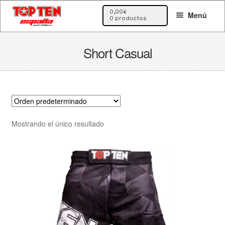
Ir
Ir
0,00
€
Menú
a
al
0 productos
la
contenido
navegación
Short Casual
Mostrando el único resultado