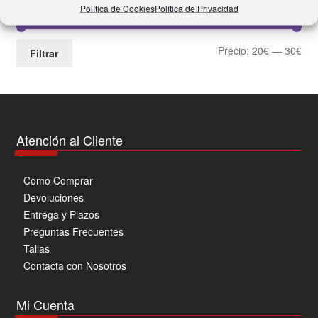
Política de Cookies
Política de Privacidad
Price
Pre
Pre
Precio:
20€
—
30€
Filtrar
mín
má
Atención al Cliente
Como Comprar
Devoluciones
Entrega y Plazos
Preguntas Frecuentes
Tallas
Contacta con Nosotros
Mi Cuenta