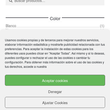
por:
en
la
página
Color
de
Blanco
(1)
producto
Negro
(1)
Rojo
(1)
Rosa
(1)
Usamos cookies propias y de terceros para mejorar nuestros servicios,
elaborar información estadística y mostrarte publicidad relacionada con tus
preferencias. Para aceptar la instalación de estas cookies para los
Size
diferentes usos puedes clicar en "Aceptar Todas". Así mismo y si lo deseas,
puedes configurar o rechazar el uso de las cookies o cambiar tu
36
(1)
configuración. Para obtener más información sobre el uso de las cookies y
37
(1)
tus derechos, accede a nuestra
38
(1)
39
(1)
40
(1)
Aceptar cookies
41
(1)
42
(1)
Denegar
43
(1)
44
(1)
45
(1)
Ajustar Cookies