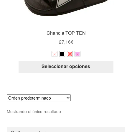
Chancla TOP TEN
27,16
€
Este
Seleccionar opciones
producto
tiene
múltiple
variantes
Las
opcione
Mostrando el único resultado
se
pueden
Buscar
Buscar
elegir