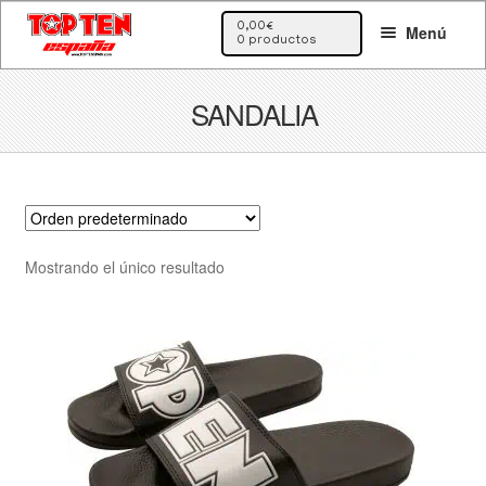
Ir
Ir
0,00
€
Menú
a
al
0 productos
la
contenido
navegación
SANDALIA
Mostrando el único resultado