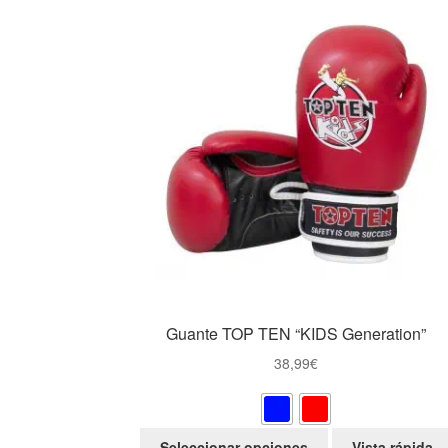
Guante TOP TEN “KIDS Generation”
38,99
€
Este
Seleccionar opciones
Vista rápida