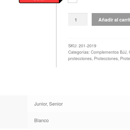
Coquilla
Añadir al carri
TOP
TEN
“Mesh”
cantidad
SKU:
201-2019
Categorías:
Complementos BJJ
,
protecciones
,
Protecciones
,
Prote
Junior, Senior
Blanco