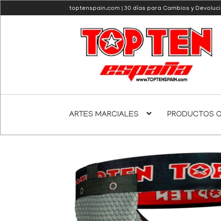
toptenspain.com | 30 días para Cambios y Devoluc
Ir
Ir
a
al
la
contenido
navegación
ARTES MARCIALES
PRODUCTOS O