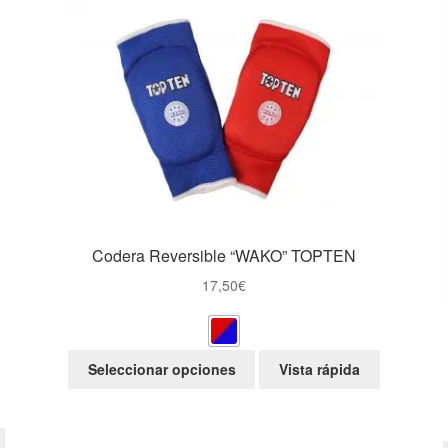
Codera Reversible “WAKO” TOPTEN
17,50
€
Este
Seleccionar opciones
Vista rápida
producto
tiene
múltiples
variantes.