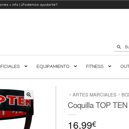
iones
+ info
|
¿Podemos ayudarte?
Buscar
Buscar
por:
FICIALES
EQUIPAMIENTO
FITNESS
OU
ARTES MARCIALES
BO
Coquilla TOP TEN
🔍
16,99
€