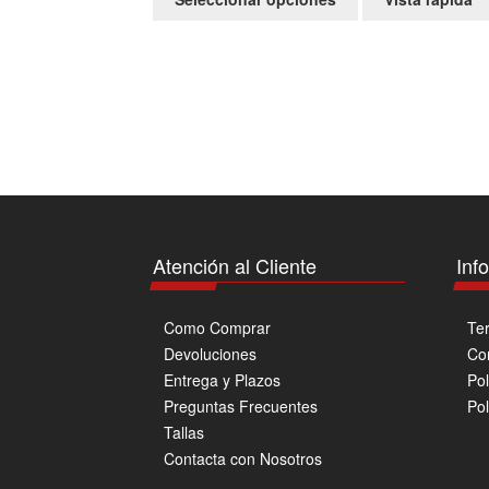
producto
tiene
múltiples
variantes.
Las
opciones
se
pueden
elegir
en
la
Atención al Cliente
Inf
página
de
producto
Como Comprar
Te
Devoluciones
Co
Entrega y Plazos
Pol
Preguntas Frecuentes
Pol
Tallas
Contacta con Nosotros