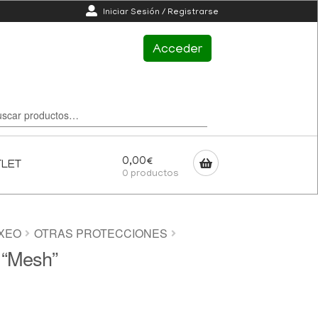
Iniciar Sesión / Registrarse
Acceder
0,00
€
TLET
0 productos
XEO
OTRAS PROTECCIONES
 “Mesh”