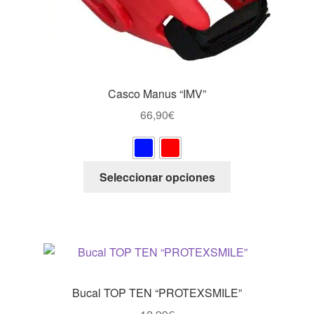
Casco Manus “IMV”
66,90
€
Este
Seleccionar opciones
producto
tiene
múltiples
variantes.
Las
opciones
se
Bucal TOP TEN “PROTEXSMILE”
pueden