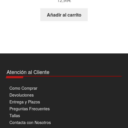
12,99
€
elegir
en
Añadir al carrito
la
página
de
producto
Atención al Cliente
Como Comprar
Devoluciones
Entrega y Plazos
Preguntas Frecuentes
Tallas
Contacta con Nosotros