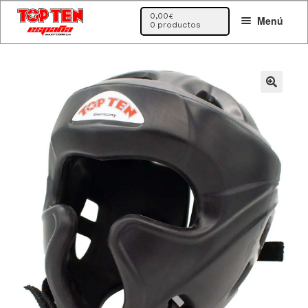
Ir
Ir
0,00
€
Menú
a
al
0 productos
la
contenido
navegación
🔍