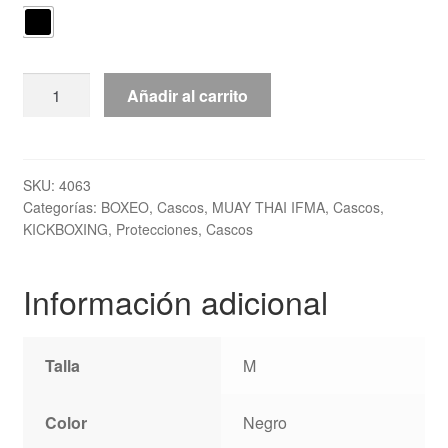
Casco
Añadir al carrito
“Training”
TOP
TEN
cantidad
SKU:
4063
Categorías:
BOXEO
,
Cascos
,
MUAY THAI IFMA
,
Cascos
,
KICKBOXING
,
Protecciones
,
Cascos
Información adicional
Talla
M
Color
Negro