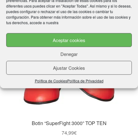
preferencias. Para aceptar la instalación de estas cookies para los
diferentes usos puedes clicar en "Aceptar Todas". Así mismo y si lo deseas,
puedes configurar o rechazar el uso de las cookies o cambiar tu
configuración. Para obtener más información sobre el uso de las cookies y
tus derechos, accede a nuestra
Aceptar cookies
Denegar
Ajustar Cookies
Política de Cookies
Política de Privacidad
Botin “SuperFight 3000” TOP TEN
74,99
€