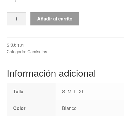
Camiseta
Añadir al carrito
“BJJ
Hang
Loose”
TOPTEN
SKU:
131
Categoría:
Camisetas
cantidad
Información adicional
Talla
S, M, L, XL
Color
Blanco