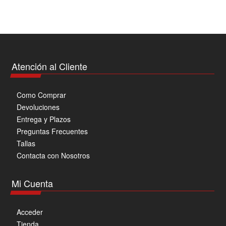
variantes.
Las
opciones
se
pueden
Atención al Cliente
elegir
en
Como Comprar
la
Devoluciones
página
Entrega y Plazos
de
Preguntas Frecuentes
producto
Tallas
Contacta con Nosotros
Mi Cuenta
Acceder
Tienda