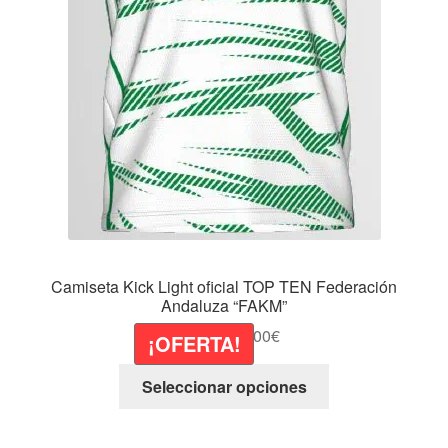
Camiseta Kick Light oficial TOP TEN Federación
Andaluza “FAKM”
El
El
34,99
€
30,00
€
¡OFERTA!
precio
precio
Este
original
actual
Seleccionar opciones
producto
era:
es:
tiene
34,99€.
30,00€.