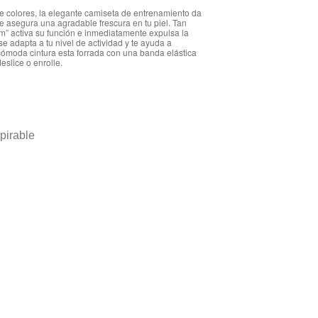
 colores, la elegante camiseta de entrenamiento da
ble asegura una agradable frescura en tu piel. Tan
m” activa su función e inmediatamente expulsa la
se adapta a tu nivel de actividad y te ayuda a
 cómoda cintura esta forrada con una banda elástica
eslice o enrolle.
spirable