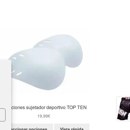
Inserciones sujetador deportivo TOP TEN
19,99
€
Este
Seleccionar opciones
Vista rápida