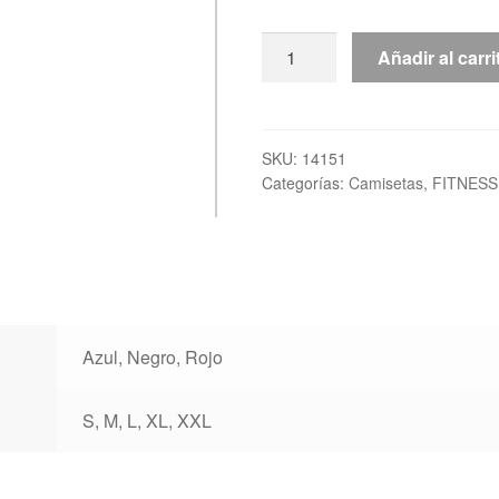
Camiseta
Añadir al carri
TOP
TEN
"PRISM"
cantidad
SKU:
14151
Categorías:
Camisetas
,
FITNESS
Azul, Negro, Rojo
S, M, L, XL, XXL