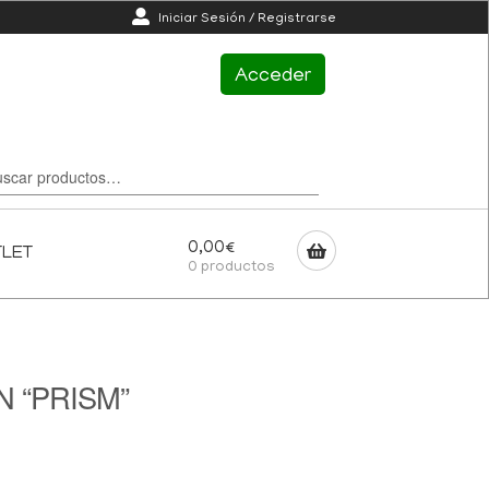
Iniciar Sesión / Registrarse
Acceder
0,00
€
TLET
0 productos
N “PRISM”