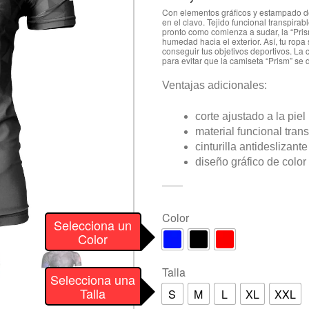
Con elementos gráficos y estampado de
en el clavo. Tejido funcional transpira
pronto como comienza a sudar, la “Pris
humedad hacia el exterior. Así, tu ropa 
conseguir tus objetivos deportivos. La
para evitar que la camiseta “Prism” se d
Ventajas adicionales:
corte ajustado a la piel
material funcional tran
cinturilla antideslizante
diseño gráfico de color
Color
Selecciona un
Color
Talla
Selecciona una
Talla
S
M
L
XL
XXL