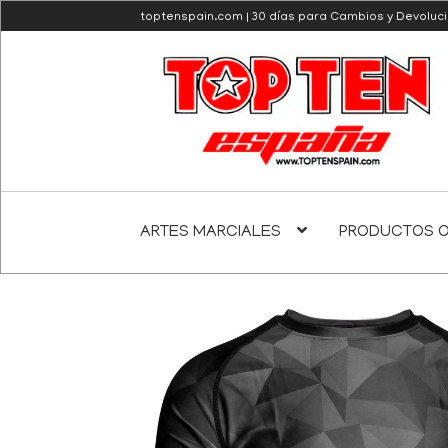
toptenspain.com | 30 días para Cambios y Devoluc
Ir
Ir
a
al
la
contenido
navegación
ARTES MARCIALES
PRODUCTOS O