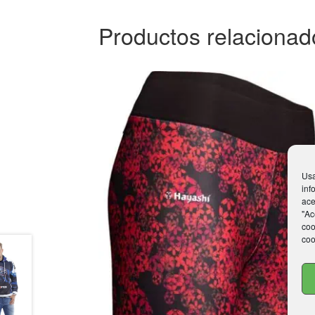
Productos relacionad
Usa
inf
ace
"Ac
coo
coo