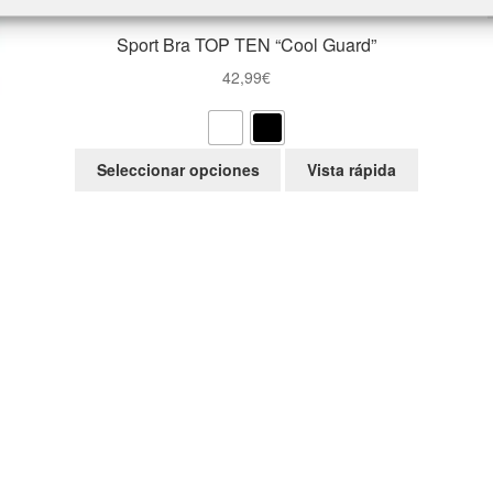
Sport Bra TOP TEN “Cool Guard”
42,99
€
Este
Seleccionar opciones
Vista rápida
producto
tiene
múltiples
variantes.
Las
opciones
se
pueden
elegir
en
la
página
de