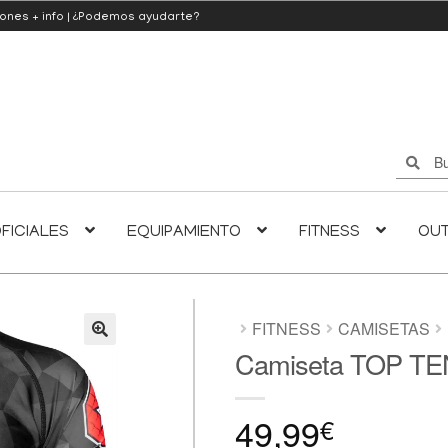
iones
+ info
|
¿Podemos ayudarte?
Buscar
Buscar
por:
FICIALES
EQUIPAMIENTO
FITNESS
OU
FITNESS
CAMISETAS
Camiseta TOP TE
🔍
49,99
€