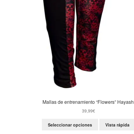
Mallas de entrenamiento “Flowers” Hayash
39,99
€
Este
Seleccionar opciones
Vista rápida
producto