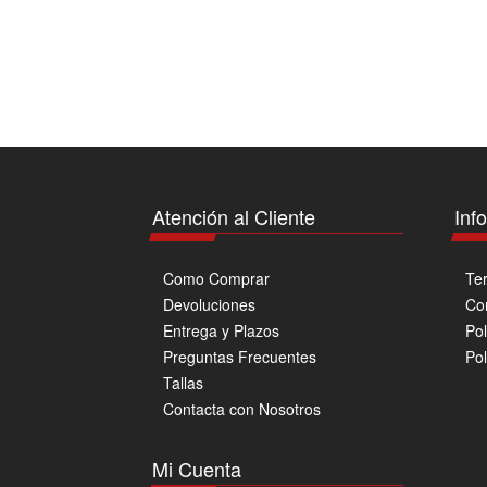
tiene
múltiples
variantes.
Las
opciones
se
pueden
elegir
en
Atención al Cliente
Inf
la
página
de
Como Comprar
Te
producto
Devoluciones
Co
Entrega y Plazos
Pol
Preguntas Frecuentes
Pol
Tallas
Contacta con Nosotros
Mi Cuenta