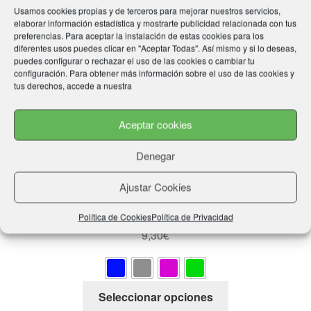
Usamos cookies propias y de terceros para mejorar nuestros servicios,
elaborar información estadística y mostrarte publicidad relacionada con tus
preferencias. Para aceptar la instalación de estas cookies para los
diferentes usos puedes clicar en "Aceptar Todas". Así mismo y si lo deseas,
puedes configurar o rechazar el uso de las cookies o cambiar tu
configuración. Para obtener más información sobre el uso de las cookies y
tus derechos, accede a nuestra
Aceptar cookies
Denegar
Ajustar Cookies
Venda elástica TOP TEN “Military”
Política de Cookies
Política de Privacidad
9,30
€
Este
Seleccionar opciones
producto