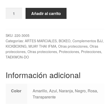
Bucal
Añadir al carrito
TOP
TEN
“Mint”
cantidad
SKU:
220-3005
Categorías:
ARTES MARCIALES
,
BOXEO
,
Complementos BJJ
,
KICKBOXING
,
MUAY THAI IFMA
,
Otras protecciones
,
Otras
protecciones
,
Otras protecciones
,
Protecciones
,
Protecciones
,
TAEKWON-DO
Información adicional
Color
Amarillo, Azul, Naranja, Negro, Rosa,
Transparente