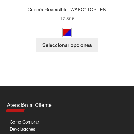
producto
Codera Reversible “WAKO” TOPTEN
17,50
€
Este
Seleccionar opciones
producto
tiene
múltiples
variantes.
Las
opciones
se
pueden
Atención al Cliente
elegir
en
Como Comprar
la
Devoluciones
página