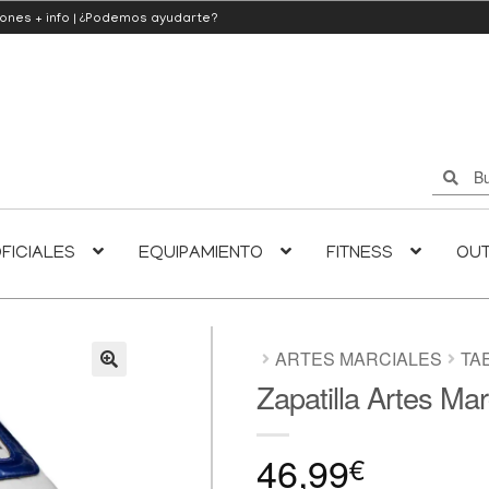
iones
+ info
|
¿Podemos ayudarte?
Buscar
Buscar
por:
FICIALES
EQUIPAMIENTO
FITNESS
OU
ARTES MARCIALES
TA
Zapatilla Artes Ma
🔍
46,99
€