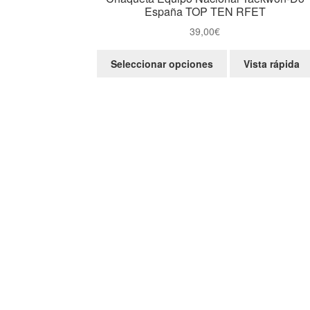
España TOP TEN RFET
39,00
€
Este
Seleccionar opciones
Vista rápida
producto
tiene
múltiples
variantes.
Las
opciones
se
pueden
elegir
en
la
página
de
producto