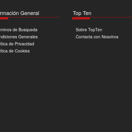
elegir
en
ormación General
Top Ten
la
página
de
rminos de Busqueda
Sobre TopTen
producto
ndiciones Generales
Contacta con Nosotros
ítica de Privacidad
ítica de Cookies