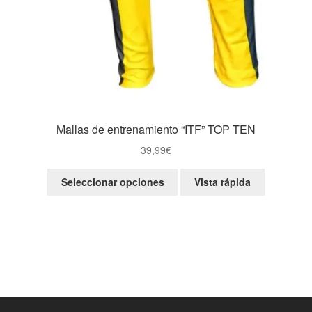
Mallas de entrenamiento “ITF” TOP TEN
39,99
€
Este
Seleccionar opciones
Vista rápida
producto
tiene
múltiples
variantes.
Las
opciones
se
pueden