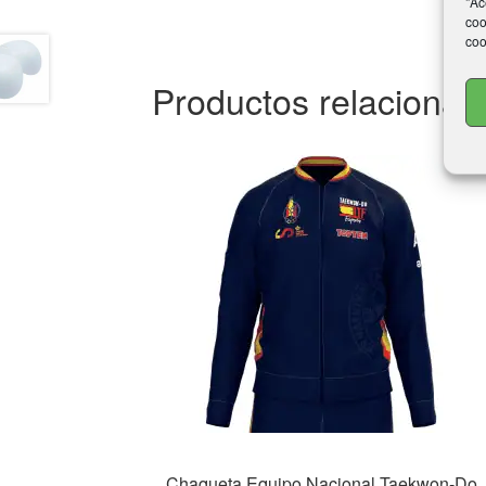
"Ac
coo
coo
Productos relacionad
Chaqueta Equipo Nacional Taekwon-Do