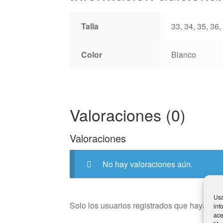
Talla
33, 34, 35, 36,
Color
Blanco
Valoraciones (0)
Valoraciones
No hay valoraciones aún.
Usa
Solo los usuarios registrados que hayan c
inf
ace