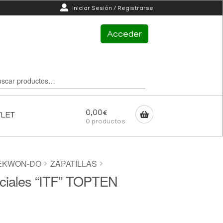
Iniciar Sesión / Registrarse
Acceder
0,00
€
TLET
0 productos
EKWON-DO
ZAPATILLAS
rciales “ITF” TOPTEN