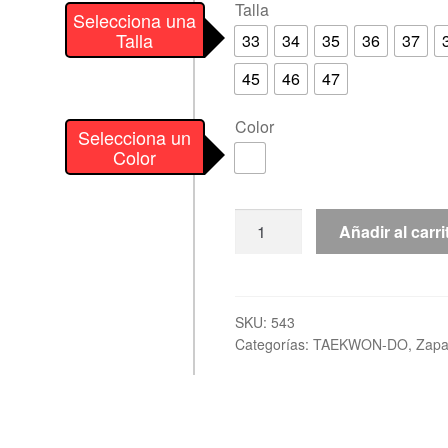
Talla
Selecciona una
Talla
33
34
35
36
37
45
46
47
Color
Selecciona un
Color
Zapatilla
Añadir al carri
Artes
Marciales
“ITF”
TOPTEN
SKU:
543
Categorías:
TAEKWON-DO
,
Zapat
cantidad