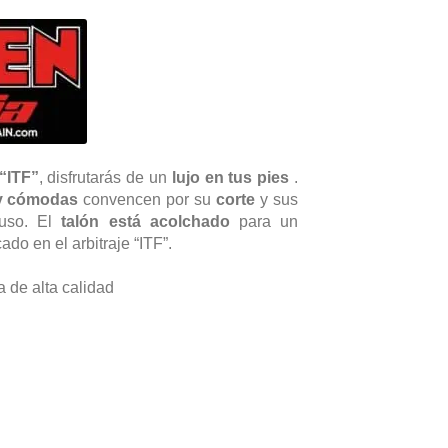
“ITF”
, disfrutarás de un
lujo en tus pies
.
 y cómodas
convencen por su
corte
y sus
 uso. El
talón está acolchado
para un
do en el arbitraje “ITF”.
a de alta calidad