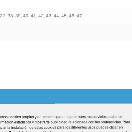
 37, 38, 39, 40, 41, 42, 43, 44, 45, 46, 47
mos cookies propias y de terceros para mejorar nuestros servicios, elaborar
omprado este producto pueden hacer una valoración.
ormación estadística y mostrarte publicidad relacionada con tus preferencias. Para
ptar la instalación de estas cookies para los diferentes usos puedes clicar en