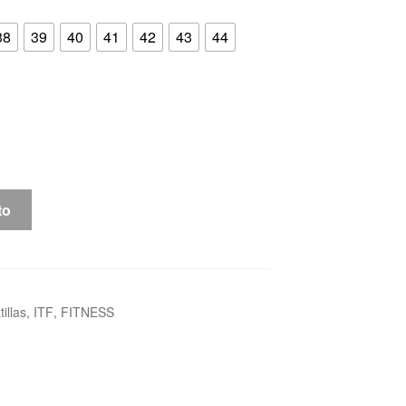
38
39
40
41
42
43
44
to
illas
,
ITF
,
FITNESS