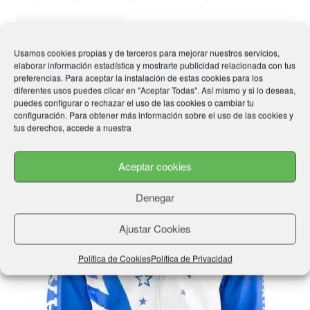
Talla
XS, S, M, L
Usamos cookies propias y de terceros para mejorar nuestros servicios,
elaborar información estadística y mostrarte publicidad relacionada con tus
preferencias. Para aceptar la instalación de estas cookies para los
diferentes usos puedes clicar en "Aceptar Todas". Así mismo y si lo deseas,
puedes configurar o rechazar el uso de las cookies o cambiar tu
Productos relacionados
configuración. Para obtener más información sobre el uso de las cookies y
tus derechos, accede a nuestra
Aceptar cookies
Denegar
Ajustar Cookies
Política de Cookies
Política de Privacidad