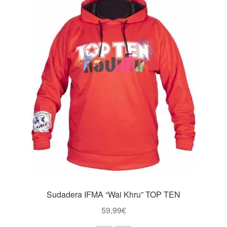
Las
opciones
se
pueden
elegir
en
la
página
de
producto
Sudadera IFMA “Wai Khru” TOP TEN
59,99
€