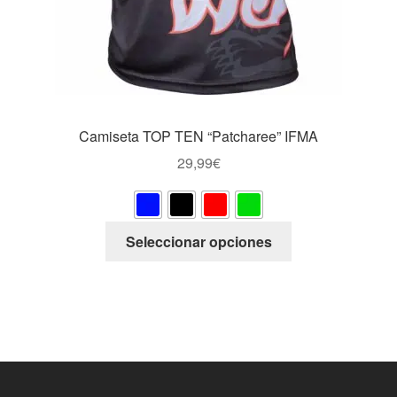
Camiseta TOP TEN “Patcharee” IFMA
29,99
€
Este
Seleccionar opciones
producto
tiene
múltiples
variantes.
Las
opciones
se