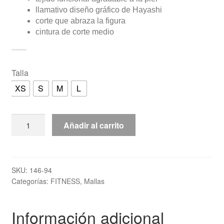
llamativo diseño gráfico de Hayashi
corte que abraza la figura
cintura de corte medio
Talla
XS
S
M
L
Mallas
Añadir al carrito
de
entrenamiento
"Flowers"
Hayashi
SKU:
146-94
Categorías:
FITNESS
,
Mallas
cantidad
Información adicional