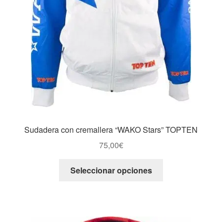
Sudadera con cremallera “WAKO Stars” TOPTEN
75,00
€
Este
Seleccionar opciones
producto
tiene
múltiples
variantes.