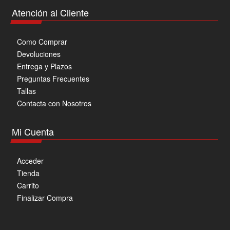
pueden
Atención al Cliente
elegir
en
Como Comprar
la
Devoluciones
página
Entrega y Plazos
de
Preguntas Frecuentes
producto
Tallas
Contacta con Nosotros
Mi Cuenta
Acceder
Tienda
Carrito
Finalizar Compra