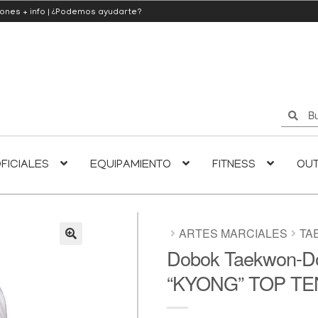
iones
+ info
|
¿Podemos ayudarte?
Buscar
Buscar
por:
FICIALES
EQUIPAMIENTO
FITNESS
OU
ARTES MARCIALES
TA
Dobok Taekwon-Do 
🔍
“KYONG” TOP TE