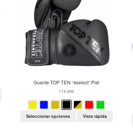
Guante TOP TEN “4select” Piel
114,99
€
Este
Seleccionar opciones
Vista rápida
producto
tiene
múltiples