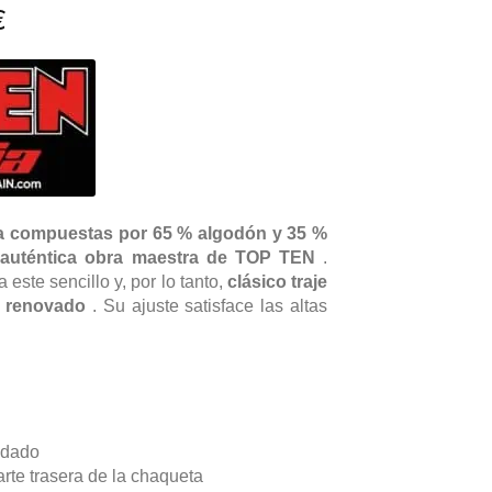
Rango
€
de
precios:
desde
37,99€
hasta
51,99€
gía compuestas por 65 % algodón y 35 %
a
auténtica obra maestra de TOP TEN
.
 este sencillo y, por lo tanto,
clásico traje
 renovado
. Su ajuste satisface las altas
uidado
rte trasera de la chaqueta