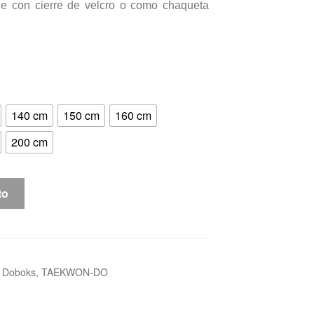
e con cierre de velcro o como chaqueta
140 cm
150 cm
160 cm
200 cm
to
,
Doboks
,
TAEKWON-DO