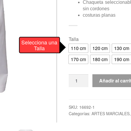
Chaqueta seleccionabl
sin cordones
costuras planas
Talla
Selecciona una
Talla
110 cm
120 cm
130 cm
170 cm
180 cm
190 cm
Dobok
Añadir al carri
Taekwon-
Do
ITF
Approved
SKU:
16692-1
Categorías:
ARTES MARCIALES
sin
velcro
"KYONG"