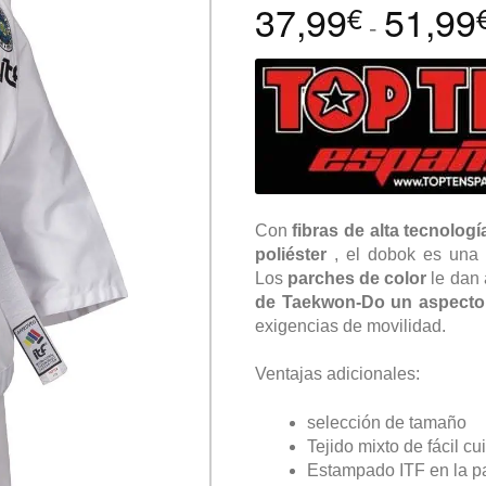
37,99
51,99
€
-
Con
fibras de alta tecnolo
poliéster
, el dobok es un
Los
parches de color
le dan a
de Taekwon-Do un aspecto
exigencias de movilidad.
Ventajas adicionales:
selección de tamaño
Tejido mixto de fácil c
Estampado ITF en la pa