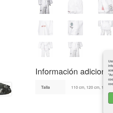
Usa
inf
Información adicional
ace
"Ac
coo
coo
Talla
110 cm, 120 cm, 130 c