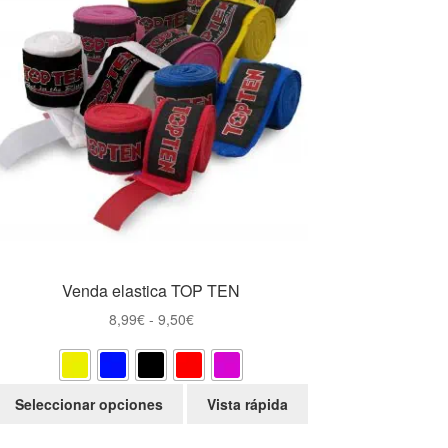
Venda elastica TOP TEN
Rango
8,99
€
-
9,50
€
de
precios:
desde
Este
Seleccionar opciones
Vista rápida
8,99€
producto
hasta
tiene