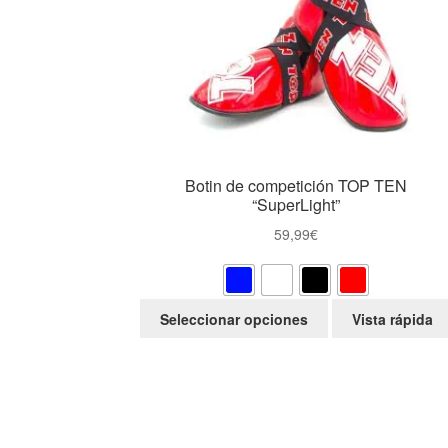
Botin de competición TOP TEN
“SuperLight”
59,99
€
Este
Seleccionar opciones
Vista rápida
producto
tiene
múltiples
variantes.
Las
opciones