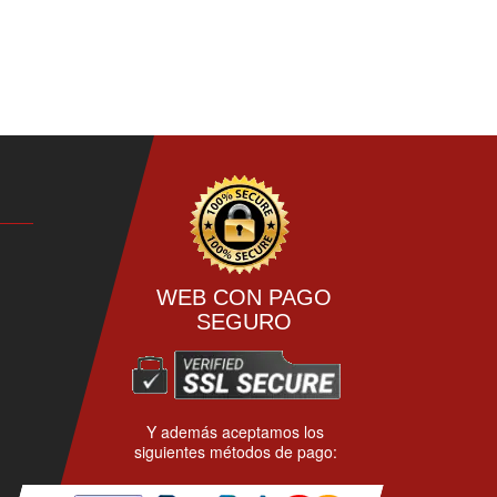
9,50€
múltiples
variantes.
Las
opciones
se
pueden
elegir
en
la
página
de
producto
WEB CON PAGO
SEGURO
Y además aceptamos los
siguientes métodos de pago: