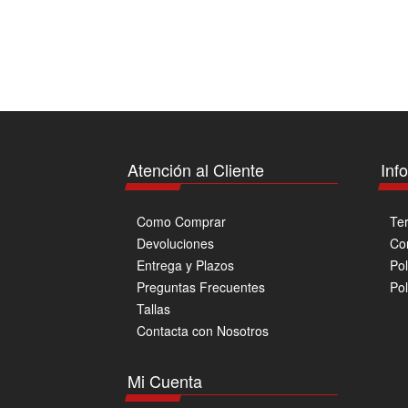
se
pueden
elegir
en
la
página
de
producto
Atención al Cliente
Inf
Como Comprar
Te
Devoluciones
Co
Entrega y Plazos
Pol
Preguntas Frecuentes
Pol
Tallas
Contacta con Nosotros
Mi Cuenta