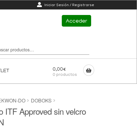
Iniciar Sesión / Registrarse
Acceder
0,00
€
TLET
0 productos
EKWON-DO
DOBOKS
ITF Approved sin velcro
N