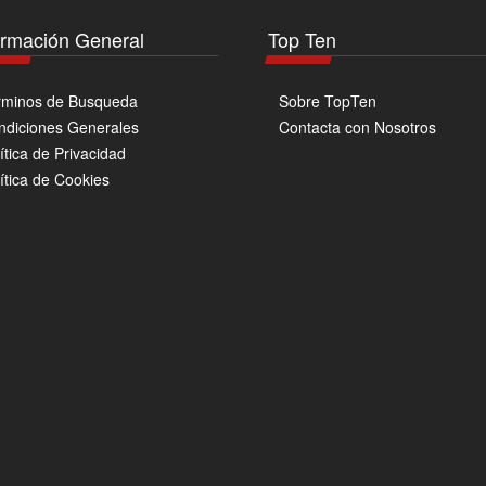
la
página
ormación General
Top Ten
de
producto
rminos de Busqueda
Sobre TopTen
ndiciones Generales
Contacta con Nosotros
ítica de Privacidad
ítica de Cookies