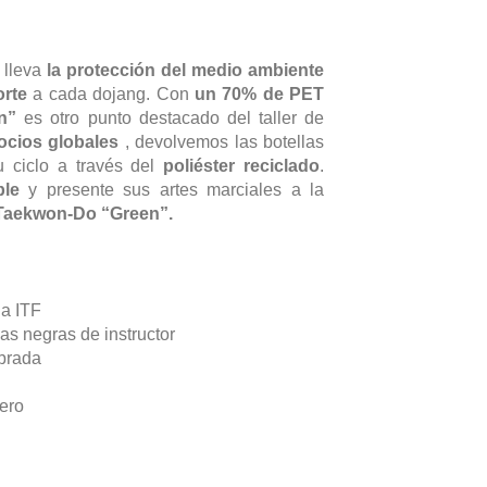
 lleva
la protección del medio ambiente
rte
a cada dojang. Con
un 70% de PET
n”
es otro punto destacado del taller de
ocios globales
, devolvemos las botellas
u ciclo a través del
poliéster reciclado
.
ble
y presente sus artes marciales a la
Taekwon-Do
“Green”.
la ITF
yas negras de instructor
ibrada
ero