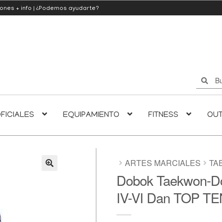
iones
+ info
|
¿Podemos ayudarte?
Buscar
Buscar
por:
FICIALES
EQUIPAMIENTO
FITNESS
OU
ARTES MARCIALES
TA
Dobok Taekwon-Do
🔍
IV-VI Dan TOP TE