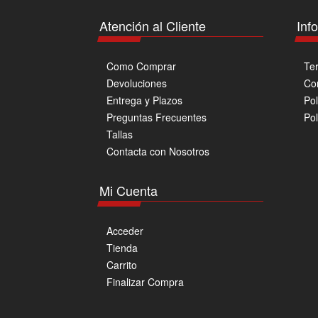
página
Atención al Cliente
Inf
de
producto
Como Comprar
Te
Devoluciones
Co
Entrega y Plazos
Pol
Preguntas Frecuentes
Pol
Tallas
Contacta con Nosotros
Mi Cuenta
Acceder
Tienda
Carrito
Finalizar Compra