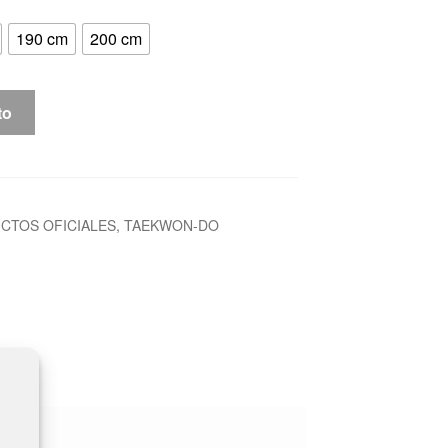
190 cm
200 cm
to
CTOS OFICIALES
,
TAEKWON-DO