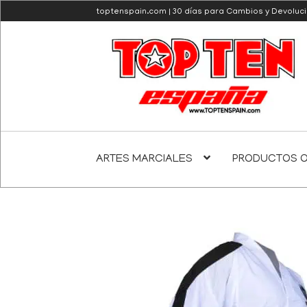
toptenspain.com | 30 días para Cambios y Devoluc
Ir
Ir
a
al
la
contenido
navegación
ARTES MARCIALES
PRODUCTOS O