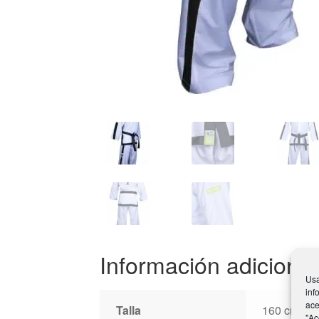
Información adicional
Usa
inf
ace
Talla
160 cm, 17
"Ac