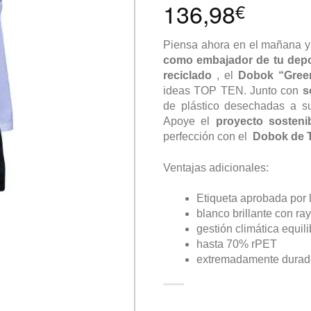
136,98
€
Piensa ahora en el mañana y
como embajador de tu depo
reciclado
, el
Dobok “Gree
ideas TOP TEN. Junto con
s
de plástico desechadas a s
Apoye el
proyecto sosteni
perfección con el
Dobok de
Ventajas adicionales:
Etiqueta aprobada por 
blanco brillante con ra
gestión climática equil
hasta 70% rPET
extremadamente durad