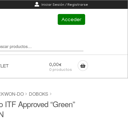
Iniciar Sesión / Registrarse
Acceder
0,00
€
TLET
0 productos
EKWON-DO
DOBOKS
 ITF Approved “Green”
N