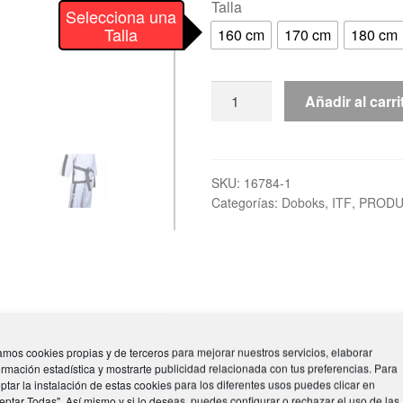
Talla
Selecciona una
Talla
160 cm
170 cm
180 cm
Dobok
Añadir al carri
Taekwon-
Do
ITF
Approved
SKU:
16784-1
Categorías:
Doboks
,
ITF
,
PRODU
"Green"
IV-
VI
Dan
TOP
TEN
cantidad
mos cookies propias y de terceros para mejorar nuestros servicios, elaborar
ormación estadística y mostrarte publicidad relacionada con tus preferencias. Para
ptar la instalación de estas cookies para los diferentes usos puedes clicar en
0 cm, 180 cm, 190 cm, 200 cm
eptar Todas". Así mismo y si lo deseas, puedes configurar o rechazar el uso de las