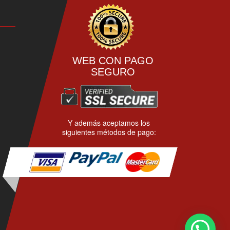
en
la
página
de
producto
WEB CON PAGO
SEGURO
Y además aceptamos los
siguientes métodos de pago: