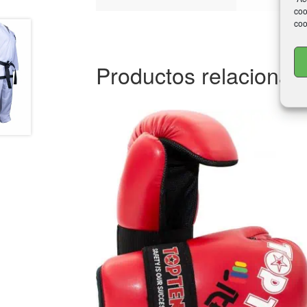
coo
coo
Productos relacionad