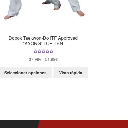
Dobok Taekwon-Do ITF Approved
“KYONG” TOP TEN
Valorad
Rango
37,99
€
-
51,99
€
o con
de
5.00
de 5
Este
precios:
Seleccionar opciones
Vista rápida
producto
desde
tiene
37,99€
múltiples
hasta
variantes.
51,99€
Las
opciones
se
pueden
elegir