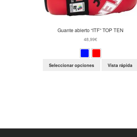
Guante abierto “ITF” TOP TEN
48,99
€
Este
Seleccionar opciones
Vista rápida
producto
tiene
múltiples
variantes.
Las
opciones
se
pueden
elegir
en
la