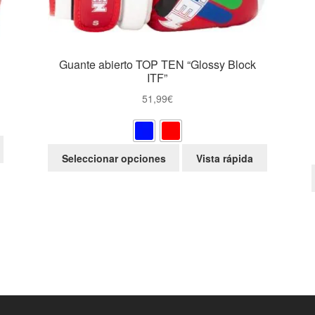
Guante abierto TOP TEN “Glossy Block
ITF”
51,99
€
Este
Seleccionar opciones
Vista rápida
producto
tiene
múltiples
variantes.
Las
opciones
se
pueden
elegir
en