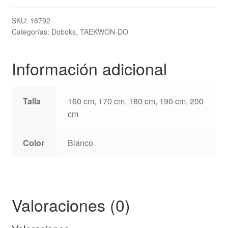
ITF
Approved
SKU:
16792
Categorías:
Doboks
,
TAEKWON-DO
"GOLD"
VII-
IX
Información adicional
Dan
TOPTEN
cantidad
Talla
160 cm, 170 cm, 180 cm, 190 cm, 200
cm
Color
Blanco
Valoraciones (0)