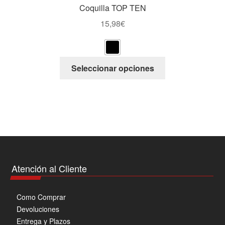
Coquilla TOP TEN
15,98
€
Este
Seleccionar opciones
producto
tiene
múltiples
variantes.
Las
opciones
se
pueden
Atención al Cliente
elegir
en
Como Comprar
la
Devoluciones
página
Entrega y Plazos