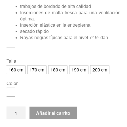
trabajos de bordado de alta calidad
Inserciones de malla fresca para una ventilación
óptima.
inserción elástica en la entrepierna
secado rápido
Rayas negras típicas para el nivel 7º-9º dan
Talla
160 cm
170 cm
180 cm
190 cm
200 cm
Color
Dobok
Añadir al carrito
Taekwon-
Do