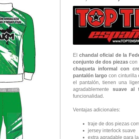
precio
original
a
era:
e
88,45€.
El
chandal oficial de la F
conjunto de dos piezas
con 
chaqueta informal con cr
pantalón largo
con cinturilla
el pantalón, tienen una lig
agradablemente
suave al 
funcionalidad.
Ventajas adicionales:
traje de dos piezas co
jersey interlock suave
extra agradable para la 