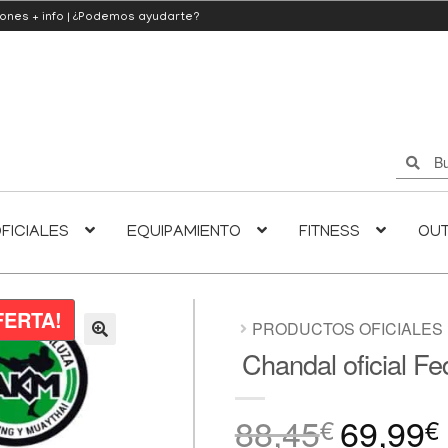
iones
+ info
|
¿Podemos ayudarte?
Buscar
Buscar
por:
FICIALES
EQUIPAMIENTO
FITNESS
OU
FERTA!
PRODUCTOS OFICIALES
Chandal oficial F
🔍
88,45
69,99
El
E
€
€