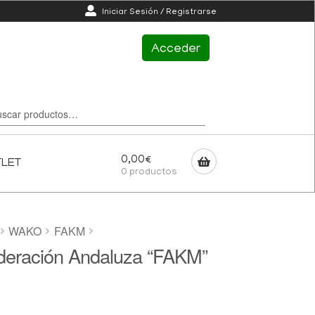
Iniciar Sesión / Registrarse
Acceder
0,00
€
TLET
0 productos
WAKO
FAKM
ederación Andaluza “FAKM”
l