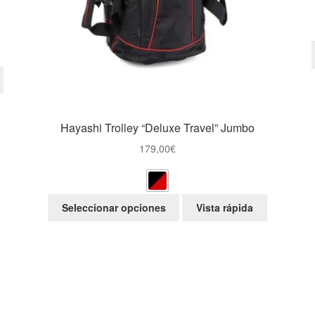
Hayashi Trolley “Deluxe Travel” Jumbo
179,00
€
Este
Seleccionar opciones
Vista rápida
producto
tiene
múltiples
variantes.
Las
opciones
se