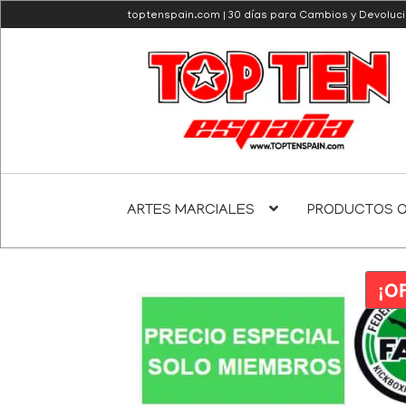
toptenspain.com | 30 días para Cambios y Devoluc
Ir
Ir
a
al
la
contenido
navegación
ARTES MARCIALES
PRODUCTOS O
¡O