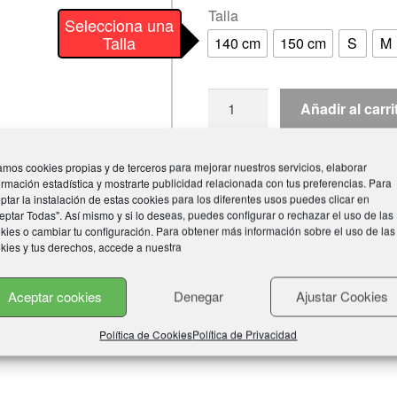
Talla
Selecciona una
Talla
140 cm
150 cm
S
M
Chandal
Añadir al carri
oficial
Federación
Andaluza
mos cookies propias y de terceros para mejorar nuestros servicios, elaborar
ormación estadística y mostrarte publicidad relacionada con tus preferencias. Para
"FAKM"
SKU:
chandal-fakm
ptar la instalación de estas cookies para los diferentes usos puedes clicar en
Categorías:
Chandal
,
FAKM
,
FIT
cantidad
eptar Todas". Así mismo y si lo deseas, puedes configurar o rechazar el uso de las
kies o cambiar tu configuración. Para obtener más información sobre el uso de las
kies y tus derechos, accede a nuestra
Aceptar cookies
Denegar
Ajustar Cookies
Política de Cookies
Política de Privacidad
, 150 cm, S, M, L, XL, XXL