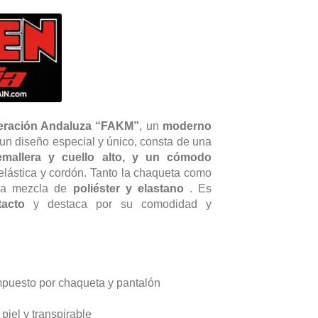
precio
ctual
s:
69,99€.
ederación Andaluza “FAKM”
, un
moderno
un diseño especial y único, consta de una
emallera y cuello alto, y un cómodo
 elástica y cordón. Tanto la chaqueta como
era mezcla de
poliéster y elastano
. Es
tacto
y destaca por su comodidad y
mpuesto por chaqueta y pantalón
piel y transpirable