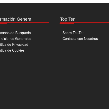
pueden
elegir
en
ormación General
Top Ten
la
página
de
rminos de Busqueda
Sobre TopTen
producto
ndiciones Generales
Contacta con Nosotros
ítica de Privacidad
ítica de Cookies