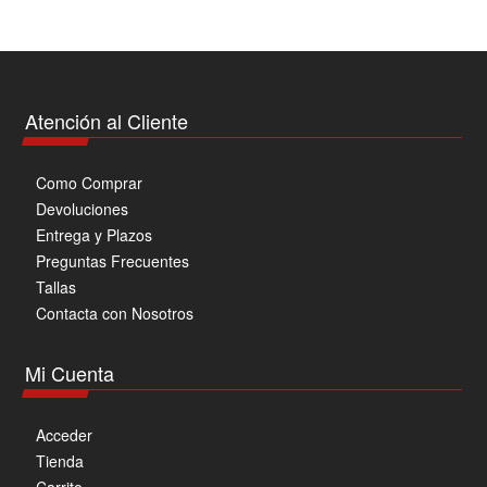
variantes.
Las
opciones
se
pueden
Atención al Cliente
elegir
en
Como Comprar
la
Devoluciones
página
Entrega y Plazos
de
Preguntas Frecuentes
producto
Tallas
Contacta con Nosotros
Mi Cuenta
Acceder
Tienda