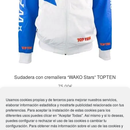
Sudadera con cremallera “WAKO Stars” TOPTEN
75,00
€
Este
Usamos cookies propias y de terceros para mejorar nuestros servicios,
Seleccionar opciones
producto
elaborar información estadística y mostrarte publicidad relacionada con tus
preferencias. Para aceptar la instalación de estas cookies para los
tiene
diferentes usos puedes clicar en "Aceptar Todas". Así mismo y si lo deseas,
múltiples
puedes configurar o rechazar el uso de las cookies o cambiar tu
configuración. Para obtener más información sobre el uso de las cookies y
variantes.