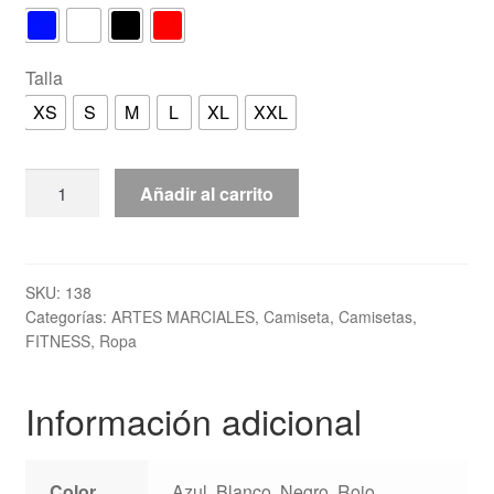
Talla
XS
S
M
L
XL
XXL
Camiseta
Añadir al carrito
TOP
TEN
"Get
in
SKU:
138
Categorías:
ARTES MARCIALES
,
Camiseta
,
Camisetas
,
the
FITNESS
,
Ropa
Ring"
cantidad
Información adicional
Color
Azul, Blanco, Negro, Rojo