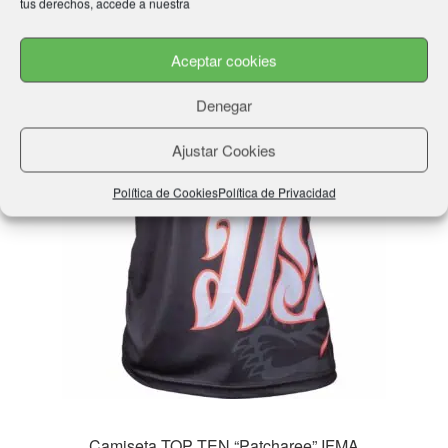
tus derechos, accede a nuestra
Las
opciones
Aceptar cookies
se
pueden
Denegar
elegir
en
Ajustar Cookies
la
página
Política de Cookies
Política de Privacidad
de
producto
Camiseta TOP TEN “Patcharee” IFMA