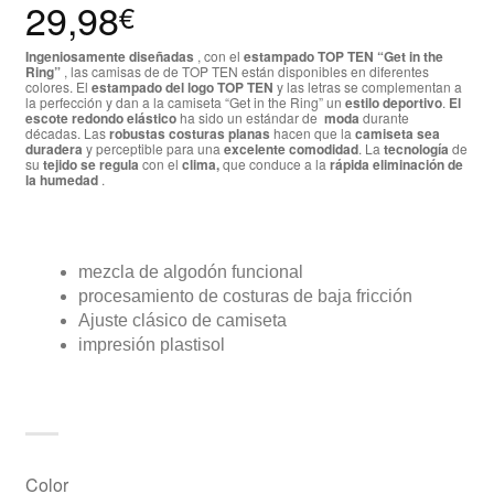
29,98
€
Ingeniosamente diseñadas
, con el
estampado TOP TEN “Get in the
Ring”
, las camisas de de TOP TEN están disponibles en diferentes
colores. El
estampado del logo TOP TEN
y las letras se complementan a
la perfección y dan a la camiseta “Get in the Ring” un
estilo deportivo
.
El
escote redondo elástico
ha sido un estándar de
moda
durante
décadas. Las
robustas costuras planas
hacen que la
camiseta sea
duradera
y perceptible para una
excelente comodidad
. La
tecnología
de
su
tejido se regula
con el
clima,
que conduce a la
rápida eliminación de
la humedad
.
mezcla de algodón funcional
procesamiento de costuras de baja fricción
Ajuste clásico de camiseta
impresión plastisol
Color