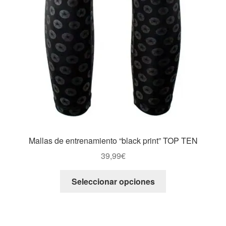
Mallas de entrenamiento “black print” TOP TEN
39,99
€
Este
Seleccionar opciones
producto
tiene
múltiples