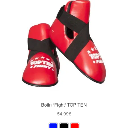
Las
opciones
se
pueden
elegir
en
la
página
de
producto
Botin “Fight” TOP TEN
54,99
€