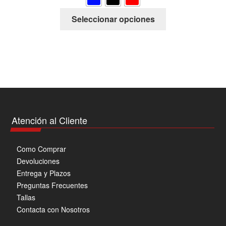
Este
Seleccionar opciones
producto
tiene
múltiples
variantes.
Las
opciones
se
pueden
Atención al Cliente
elegir
en
Como Comprar
la
Devoluciones
página
Entrega y Plazos
de
Preguntas Frecuentes
producto
Tallas
Contacta con Nosotros