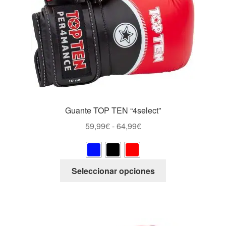
producto
Guante TOP TEN “4select”
Rango
59,99
€
-
64,99
€
de
precios:
desde
Este
Seleccionar opciones
59,99€
producto
hasta
tiene
64,99€
múltiples
variantes.