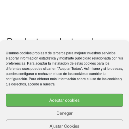
múltiples
variantes.
Las
opciones
se
Productos relacionados
pueden
elegir
Usamos cookies propias y de terceros para mejorar nuestros servicios,
en
elaborar información estadística y mostrarte publicidad relacionada con tus
la
preferencias. Para aceptar la instalación de estas cookies para los
diferentes usos puedes clicar en "Aceptar Todas". Así mismo y si lo deseas,
página
puedes configurar o rechazar el uso de las cookies o cambiar tu
de
configuración. Para obtener más información sobre el uso de las cookies y
tus derechos, accede a nuestra
producto
Aceptar cookies
Denegar
Ajustar Cookies