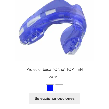
Protector bucal “Ortho” TOP TEN
24,99
€
Este
Seleccionar opciones
producto
tiene