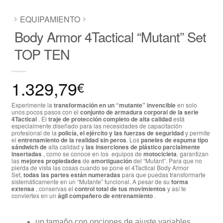
EQUIPAMIENTO
Body Armor 4Tactical “Mutant” Set
TOP TEN
1.329,79
€
Experimente la
transformación en un “mutante” invencible
en solo
unos pocos pasos con el
conjunto de armadura corporal de la serie
4Tactical
. El
traje de protección completo de alta calidad
está
especialmente diseñado para
las
necesidades de capacitación
profesional de la
policía, el ejército y las fuerzas de seguridad
y permite
el
entrenamiento de la realidad sin peros
. Los
paneles de espuma tipo
sándwich de
alta calidad y
las inserciones de plástico parcialmente
insertadas
, como se conoce en los equipos de
motocicleta
, garantizan
las
mejores propiedades
de
amortiguación
del “Mutant”. Para que no
pierda de vista las cosas cuando se pone el 4Tactical Body Armor
Set,
todas las partes están numeradas
para que puedas transformarte
sistemáticamente en un “Mutante” funcional. A pesar de su
forma
extensa
, conservas el
control total de tus movimientos
y así te
conviertes en un
ágil compañero de entrenamiento
.
un tamaño con opciones de ajuste variables