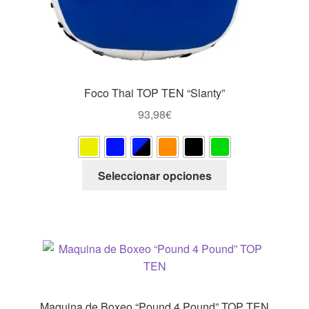
Foco Thai TOP TEN “Slanty”
93,98
€
Este
Seleccionar opciones
producto
tiene
múltiples
variantes.
Las
opciones
se
pueden
Maquina de Boxeo “Pound 4 Pound” TOP TEN