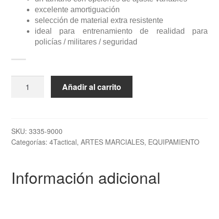
excelente amortiguación
selección de material extra resistente
ideal para entrenamiento de realidad para
policías / militares / seguridad
Body
Añadir al carrito
Armor
4Tactical
"Mutant"
Set
SKU:
3335-9000
Categorías:
4Tactical
,
ARTES MARCIALES
,
EQUIPAMIENTO
TOP
TEN
cantidad
Información adicional