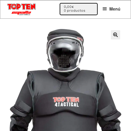
Ir
Ir
0,00
€
Menú
a
al
0 productos
la
contenido
navegación
🔍