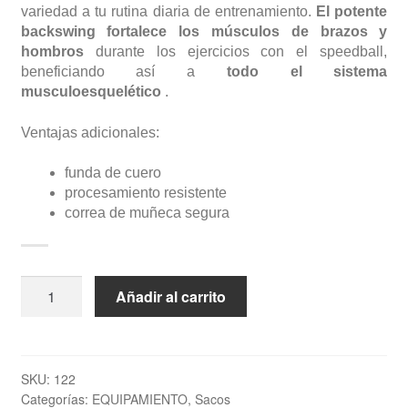
variedad a tu rutina diaria de entrenamiento.
El potente
backswing fortalece los músculos de brazos y
hombros
durante los ejercicios con el speedball,
beneficiando así a
todo el sistema
musculoesquelético
.
Ventajas adicionales:
funda de cuero
procesamiento resistente
correa de muñeca segura
Pera
Añadir al carrito
de
Boxeo
"SpeedBall"
TOP
SKU:
122
Categorías:
EQUIPAMIENTO
,
Sacos
TEN