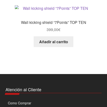
variantes.
Las
opciones
se
Wall kicking shield “7Points” TOP TEN
pueden
399,00
€
elegir
en
Añadir al carrito
la
página
de
producto
Atención al Cliente
Como Comprar