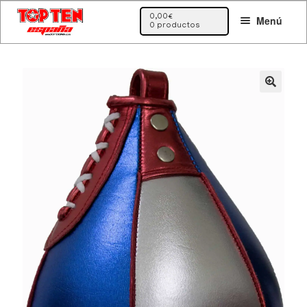
Ir
Ir
0,00
€
Menú
a
al
0 productos
la
contenido
navegación
🔍