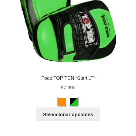
Foco TOP TEN “Start LT”
67,99
€
Este
Seleccionar opciones
producto
tiene
múltiples