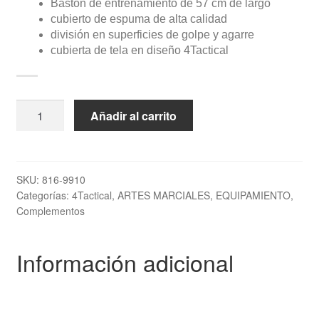
Bastón de entrenamiento de 57 cm de largo
cubierto de espuma de alta calidad
división en superficies de golpe y agarre
cubierta de tela en diseño 4Tactical
Stick
Añadir al carrito
universal
de
Entrenamiento
"4Tactical
SKU:
816-9910
Categorías:
4Tactical
,
ARTES MARCIALES
,
EQUIPAMIENTO
,
TOP
Complementos
TEN"
cantidad
Información adicional