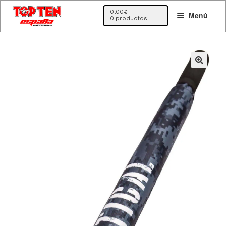
Ir
Ir
0,00
€
Menú
a
al
0 productos
la
contenido
navegación
🔍