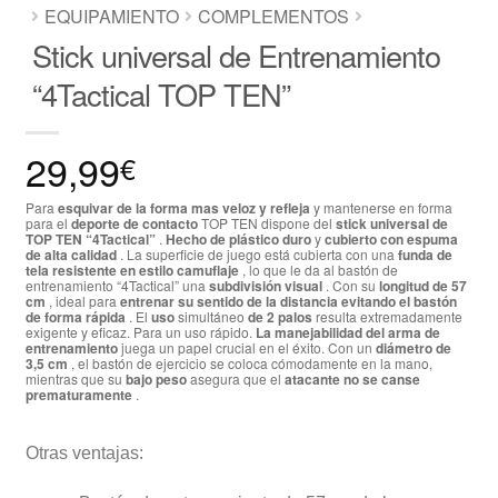
EQUIPAMIENTO
COMPLEMENTOS
Stick universal de Entrenamiento
“4Tactical TOP TEN”
29,99
€
Para
esquivar de la forma mas veloz y refleja
y mantenerse en forma
para el
deporte de contacto
TOP TEN dispone del
stick universal de
TOP TEN “4Tactical”
.
H
echo de plástico duro
y
cubierto con espuma
de alta calidad
. La superficie de juego está cubierta con una
funda de
tela resistente en estilo camuflaje
, lo que le da al bastón de
entrenamiento “4Tactical” una
subdivisión visual
. Con su
longitud de 57
cm
, ideal para
entrenar su sentido de la distancia
evitando el bastón
de forma rápida
. El
uso
simultáneo
de 2 palos
resulta extremadamente
exigente y eficaz. Para un uso rápido.
La manejabilidad del arma de
entrenamiento
juega un papel crucial en el éxito. Con un
diámetro de
3,5 cm
, el bastón de ejercicio se coloca cómodamente en la mano,
mientras que su
bajo peso
asegura que el
atacante no se canse
prematuramente
.
Otras ventajas: