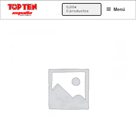
Ir
Ir
0,00
€
Menú
a
al
0 productos
la
contenido
navegación